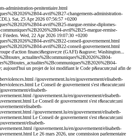
ministration-penitentiaire.html
niques%2B2026%2B04-avril%2B27-changements-administration-
(CCDL).
Sat, 25 Apr 2026 07:56:57 +0200
uniques%2B2026%2B04-avril%2B25-margue-remise-diplomes-
es%2Bcommuniques%2B2026%2B04-avril%2B25-margue-remise-
c Frieden.
Wed, 22 Apr 2026 19:07:30 +0200
uniques%2B2026%2B04-avril%2B22-conseil-gouvernement.html
uniques%2B2026%2B04-avril%2B22-conseil-gouvernement.html
u Groupe d'action financi&egrave;re (GAFI) &agrave; Washington...
lites%2Btoutes_actualites%2Bcommuniques%2B2026%2B04-
ualites%2Btoutes_actualites%2Bcommuniques%2B2026%2B04-
; aujourd'hui un projet de loi modifiant le Code p&eacute;nal afin de
erviolences.html
//gouvernement.lu/en/gouvernement/elisabeth-
rviolences.html
Le Conseil de gouvernement s'est r&eacute;uni
/gouvernement/elisabeth-
uvernement.html
//gouvernement.lu/en/gouvernement/elisabeth-
uvernement.html
Le Conseil de gouvernement s'est r&eacute;uni
ouvernement/elisabeth-
uvernement.html
//gouvernement.lu/en/gouvernement/elisabeth-
uvernement.html
Le Conseil de gouvernement s'est r&eacute;uni
gouvernement/elisabeth-
uvernement.html
//gouvernement.lu/en/gouvernement/elisabeth-
uvernement.html
Le 26 mars 2026, une commission parlementaire