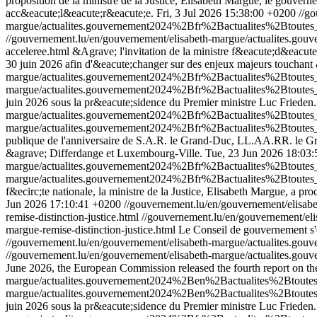
proposition de la ministre de la Justice, Elisabeth Margue, le gouver
acc&eacute;l&eacute;r&eacute;e.
Fri, 3 Jul 2026 15:38:00 +0200
//g
margue/actualites.gouvernement2024%2Bfr%2Bactualites%2Btoute
//gouvernement.lu/en/gouvernement/elisabeth-margue/actualites
acceleree.html
&Agrave; l'invitation de la ministre f&eacute;d&eacute
30 juin 2026 afin d'&eacute;changer sur des enjeux majeurs touchant &a
margue/actualites.gouvernement2024%2Bfr%2Bactualites%2Btout
margue/actualites.gouvernement2024%2Bfr%2Bactualites%2Btout
juin 2026 sous la pr&eacute;sidence du Premier ministre Luc Frieden.
margue/actualites.gouvernement2024%2Bfr%2Bactualites%2Btout
margue/actualites.gouvernement2024%2Bfr%2Bactualites%2Btout
publique de l'anniversaire de S.A.R. le Grand-Duc, LL.AA.RR. le Gra
&agrave; Differdange et Luxembourg-Ville.
Tue, 23 Jun 2026 18:03
margue/actualites.gouvernement2024%2Bfr%2Bactualites%2Btoute
margue/actualites.gouvernement2024%2Bfr%2Bactualites%2Btoute
f&ecirc;te nationale, la ministre de la Justice, Elisabeth Margue, a p
Jun 2026 17:10:41 +0200
//gouvernement.lu/en/gouvernement/eli
remise-distinction-justice.html
//gouvernement.lu/en/gouvernement/
margue-remise-distinction-justice.html
Le Conseil de gouvernement s'e
//gouvernement.lu/en/gouvernement/elisabeth-margue/actualites
//gouvernement.lu/en/gouvernement/elisabeth-margue/actualites
June 2026, the European Commission released the fourth report on the
margue/actualites.gouvernement2024%2Ben%2Bactualites%2Btout
margue/actualites.gouvernement2024%2Ben%2Bactualites%2Btout
juin 2026 sous la pr&eacute;sidence du Premier ministre Luc Frieden.