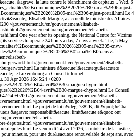
&eacute; &agrave; la lutte contre le blanchiment de capitaux...
Wed, 6
Btoutes_actualites%2Bcommuniques%2B2026%2B05-mai%2B06-mjust-
tes%2Bcommuniques%2B2026%2B05-mai%2B06-mjust-portail.html
Le 4
it&eacute;, Elisabeth Margue, a accueilli le ministre des Affaires
0200
//gouvernement.lu/en/gouvernement/elisabeth-
ashi.html
//gouvernement.lu/en/gouvernement/elisabeth-
shi.html
One year after its opening, the National Centre for Victims
 its services to operate 24 hours a day, 7 days a week.
Tue, 5 May
tes_actualites%2Bcommuniques%2B2026%2B05-mai%2B05-cnvv-
actualites%2Bcommuniques%2B2026%2B05-mai%2B05-cnvv-
ent/elisabeth-
mburgerwort.html
//gouvernement.lu/en/gouvernement/elisabeth-
burgerwort.html
La ministre d&eacute;l&eacute;gu&eacute;e
&eacute; le Luxembourg au Conseil informel
u, 30 Apr 2026 16:45:24 +0200
uniques%2B2026%2B04-avril%2B30-margue-chypre.html
uniques%2B2026%2B04-avril%2B30-margue-chypre.html
Le Conseil
9:47:54 +0200
//gouvernement.lu/en/gouvernement/elisabeth-
uvernement.html
//gouvernement.lu/en/gouvernement/elisabeth-
uvernement.html
Le projet de loi n&deg; 7882B, dit &quot;JuCha
ute;s &agrave; responsabilit&eacute; limit&eacute;e&quot; ont
en/gouvernement/elisabeth-
re-deputes.html
//gouvernement.lu/en/gouvernement/elisabeth-
re-deputes.html
Le vendredi 24 avril 2026, la ministre de la Justice,
e pour mineurs, pour une dur&eacute;e renouvelable de sept ans, avec