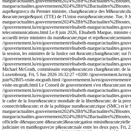
margue/actualites.gouvernement2024%2Bfr%2Bactualites%2Btout
margue/actualites.gouvernement2024%2Bfr%2Bactualites%2Btout
aupr&egrave;s du Premier ministre, charg&eacute;e des M&eacute;dias
&eacute;nergie&quot; (TTE) de l'Union europ&eacute;enne.
Tue, 9 
margue/actualites.gouvernement2024%2Bfr%2Bactualites%2Btoute
//gouvernement.lu/en/gouvernement/elisabeth-margue/actualites
telecommunications.html
Le 8 juin 2026, Elisabeth Margue, ministre
accueilli treize ministres du num&eacute;rique et repr&eacute;sentan
//gouvernement.lu/en/gouvernement/elisabeth-margue/actualites
//gouvernement.lu/en/gouvernement/elisabeth-margue/actualites
la session, les ministres de la Justice ont &eacute;chang&eacute; sur l
//gouvernement.lu/en/gouvernement/elisabeth-margue/actualites
//gouvernement.lu/en/gouvernement/elisabeth-margue/actualites
Michael McGrath, commissaire europ&eacute;en charg&eacute; de la D&ea
Luxembourg.
Fri, 5 Jun 2026 16:32:27 +0200
//gouvernement.lu/en
juin%2B05-visite-mcgrath.html
//gouvernement.lu/en/gouvernemen
visite-mcgrath.html
Le Conseil de gouvernement s'est r&eacute;uni me
//gouvernement.lu/en/gouvernement/elisabeth-margue/actualites
//gouvernement.lu/en/gouvernement/elisabeth-margue/actualites
le cadre de la Journ&eacute;e mondiale de la libert&eacute; de la pre
connectivit&eacute; et de la politique num&eacute;rique (SMC) et le S
margue/actualites.gouvernement2024%2Bfr%2Bactualites%2Btoute
margue/actualites.gouvernement2024%2Bfr%2Bactualites%2Btoute
officielle d&rsquo;une d&eacute;l&eacute;gation minist&eacute;rielle
judiciaire en mati&egrave;re p&eacute;nale entre les deux pays.
Fri, 