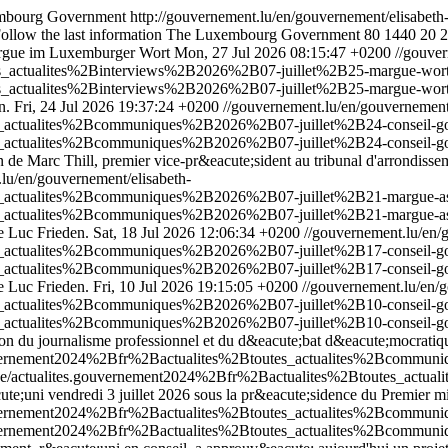
mbourg Government
http://gouvernement.lu/en/gouvernement/elisabeth
ollow the last information The Luxembourg Government
80
1440
20
2
argue im Luxemburger Wort
Mon, 27 Jul 2026 08:15:47 +0200
//gouver
s_actualites%2Binterviews%2B2026%2B07-juillet%2B25-margue-wor
s_actualites%2Binterviews%2B2026%2B07-juillet%2B25-margue-wort
n.
Fri, 24 Jul 2026 19:37:24 +0200
//gouvernement.lu/en/gouvernement/
s_actualites%2Bcommuniques%2B2026%2B07-juillet%2B24-conseil-g
s_actualites%2Bcommuniques%2B2026%2B07-juillet%2B24-conseil-g
 de Marc Thill, premier vice-pr&eacute;sident au tribunal d'arrondiss
lu/en/gouvernement/elisabeth-
s_actualites%2Bcommuniques%2B2026%2B07-juillet%2B21-margue-as
s_actualites%2Bcommuniques%2B2026%2B07-juillet%2B21-margue-ass
e Luc Frieden.
Sat, 18 Jul 2026 12:06:34 +0200
//gouvernement.lu/en/
s_actualites%2Bcommuniques%2B2026%2B07-juillet%2B17-conseil-g
s_actualites%2Bcommuniques%2B2026%2B07-juillet%2B17-conseil-g
e Luc Frieden.
Fri, 10 Jul 2026 19:15:05 +0200
//gouvernement.lu/en/g
s_actualites%2Bcommuniques%2B2026%2B07-juillet%2B10-conseil-g
s_actualites%2Bcommuniques%2B2026%2B07-juillet%2B10-conseil-g
tion du journalisme professionnel et du d&eacute;bat d&eacute;mocratiq
gouvernement2024%2Bfr%2Bactualites%2Btoutes_actualites%2Bcommun
rgue/actualites.gouvernement2024%2Bfr%2Bactualites%2Btoutes_act
te;uni vendredi 3 juillet 2026 sous la pr&eacute;sidence du Premier mi
.gouvernement2024%2Bfr%2Bactualites%2Btoutes_actualites%2Bcommu
.gouvernement2024%2Bfr%2Bactualites%2Btoutes_actualites%2Bcommu