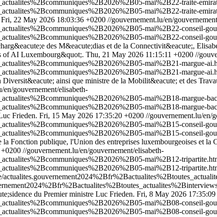
es_actualites%2Bcommuniques%2B2026%2B05-mai%2B22-traite-emirat
s_actualites%2Bcommuniques%2B2026%2B05-mai%2B22-traite-emirat
Fri, 22 May 2026 18:03:36 +0200
//gouvernement.lu/en/gouvernement/
es_actualites%2Bcommuniques%2B2026%2B05-mai%2B22-conseil-gou
es_actualites%2Bcommuniques%2B2026%2B05-mai%2B22-conseil-gou
arg&eacute;e des M&eacute;dias et de la Connectivit&eacute;, Elisabe
ts of AI Luxembourg&quot;.
Thu, 21 May 2026 11:15:11 +0200
//gouv
tes_actualites%2Bcommuniques%2B2026%2B05-mai%2B21-margue-ai.
tes_actualites%2Bcommuniques%2B2026%2B05-mai%2B21-margue-ai.h
 Diversit&eacute; ainsi que ministre de la Mobilit&eacute; et des Travau
u/en/gouvernement/elisabeth-
es_actualites%2Bcommuniques%2B2026%2B05-mai%2B18-margue-back
es_actualites%2Bcommuniques%2B2026%2B05-mai%2B18-margue-backe
Luc Frieden.
Fri, 15 May 2026 17:35:20 +0200
//gouvernement.lu/en/g
es_actualites%2Bcommuniques%2B2026%2B05-mai%2B15-conseil-gou
es_actualites%2Bcommuniques%2B2026%2B05-mai%2B15-conseil-gou
la Fonction publique, l'Union des entreprises luxembourgeoises et la 
0 +0200
//gouvernement.lu/en/gouvernement/elisabeth-
es_actualites%2Bcommuniques%2B2026%2B05-mai%2B12-tripartite.h
s_actualites%2Bcommuniques%2B2026%2B05-mai%2B12-tripartite.ht
gue/actualites.gouvernement2024%2Bfr%2Bactualites%2Btoutes_actu
.gouvernement2024%2Bfr%2Bactualites%2Btoutes_actualites%2Binter
te;sidence du Premier ministre Luc Frieden.
Fri, 8 May 2026 17:35:0
es_actualites%2Bcommuniques%2B2026%2B05-mai%2B08-conseil-gou
es_actualites%2Bcommuniques%2B2026%2B05-mai%2B08-conseil-gou