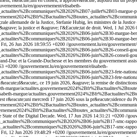
nement, r&eacute;uni en conseil, a approuv&eacute; aujourd'hui un proj
ouvernement.lu/en/gouvernement/elisabeth-
s_actualites%2Bcommuniques%2B2026%2B07-juillet%2B03-margue-pro
.gouvernement2024%2Bfr%2Bactualites%2Btoutes_actualites%2Bcommu
;rale allemande de la Justice, Stefanie Hubig, les ministres de la Just
grave; la justice et &agrave; l'&Eacute;tat de droit.
Wed, 1 Jul 2026 
es_actualites%2Bcommuniques%2B2026%2B06-juin%2B30-margue-ber
es_actualites%2Bcommuniques%2B2026%2B06-juin%2B30-margue-berl
Fri, 26 Jun 2026 18:59:55 +0200
//gouvernement.lu/en/gouvernement/e
es_actualites%2Bcommuniques%2B2026%2B06-juin%2B26-conseil-gou
es_actualites%2Bcommuniques%2B2026%2B06-juin%2B26-conseil-gou
nd-Duc et la Grande-Duchesse et les membres du gouvernement assisten
:53 +0200
//gouvernement.lu/en/gouvernement/elisabeth-
s_actualites%2Bcommuniques%2B2026%2B06-juin%2B23-fete-nationa
s_actualites%2Bcommuniques%2B2026%2B06-juin%2B23-fete-nationa
roc&eacute;d&eacute;, ce 19 juin 2026, &agrave; la remise de distinctio
sabeth-margue/actualites.gouvernement2024%2Bfr%2Bactualites%2B
elisabeth-margue/actualites.gouvernement2024%2Bfr%2Bactualites
st r&eacute;uni mercredi 17 juin 2026 sous la pr&eacute;sidence du Pr
.gouvernement2024%2Bfr%2Bactualites%2Btoutes_actualites%2Bcomm
.gouvernement2024%2Bfr%2Bactualites%2Btoutes_actualites%2Bcomm
 State of the Digital Decade.
Wed, 17 Jun 2026 14:31:21 +0200
//gou
es_actualites%2Bcommuniques%2B2026%2B06-juin%2B17-smc-rappor
es_actualites%2Bcommuniques%2B2026%2B06-juin%2B17-smc-rappor
Fri, 12 Jun 2026 19:48:29 +0200
//gouvernement.lu/en/gouvernement/e