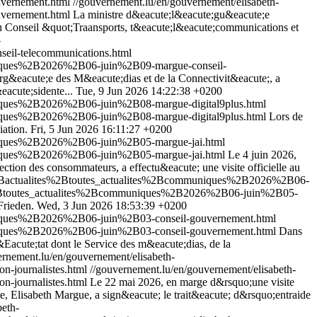
vernement.html
//gouvernement.lu/en/gouvernement/elisabeth-
vernement.html
La ministre d&eacute;l&eacute;gu&eacute;e
au Conseil &quot;Traansports, t&eacute;l&eacute;communications et
-
il-telecommunications.html
uniques%2B2026%2B06-juin%2B09-margue-conseil-
rg&eacute;e des M&eacute;dias et de la Connectivit&eacute;, a
eacute;sidente...
Tue, 9 Jun 2026 14:22:38 +0200
niques%2B2026%2B06-juin%2B08-margue-digital9plus.html
niques%2B2026%2B06-juin%2B08-margue-digital9plus.html
Lors de
liation.
Fri, 5 Jun 2026 16:11:27 +0200
uniques%2B2026%2B06-juin%2B05-margue-jai.html
uniques%2B2026%2B06-juin%2B05-margue-jai.html
Le 4 juin 2026,
ction des consommateurs, a effectu&eacute; une visite officielle au
r%2Bactualites%2Btoutes_actualites%2Bcommuniques%2B2026%2B06-
es%2Btoutes_actualites%2Bcommuniques%2B2026%2B06-juin%2B05-
Frieden.
Wed, 3 Jun 2026 18:53:39 +0200
uniques%2B2026%2B06-juin%2B03-conseil-gouvernement.html
uniques%2B2026%2B06-juin%2B03-conseil-gouvernement.html
Dans
&Eacute;tat dont le Service des m&eacute;dias, de la
ernement.lu/en/gouvernement/elisabeth-
-journalistes.html
//gouvernement.lu/en/gouvernement/elisabeth-
-journalistes.html
Le 22 mai 2026, en marge d&rsquo;une visite
e, Elisabeth Margue, a sign&eacute; le trait&eacute; d&rsquo;entraide
beth-