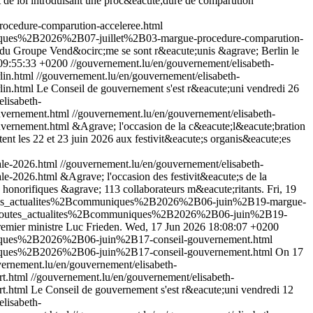
et de loi introduisant une proc&eacute;dure de comparution
cedure-comparution-acceleree.html
niques%2B2026%2B07-juillet%2B03-margue-procedure-comparution-
ice du Groupe Vend&ocirc;me se sont r&eacute;unis &agrave; Berlin le
09:55:33 +0200
//gouvernement.lu/en/gouvernement/elisabeth-
lin.html
//gouvernement.lu/en/gouvernement/elisabeth-
in.html
Le Conseil de gouvernement s'est r&eacute;uni vendredi 26
lisabeth-
vernement.html
//gouvernement.lu/en/gouvernement/elisabeth-
vernement.html
&Agrave; l'occasion de la c&eacute;l&eacute;bration
t les 22 et 23 juin 2026 aux festivit&eacute;s organis&eacute;es
le-2026.html
//gouvernement.lu/en/gouvernement/elisabeth-
le-2026.html
&Agrave; l'occasion des festivit&eacute;s de la
ns honorifiques &agrave; 113 collaborateurs m&eacute;ritants.
Fri, 19
toutes_actualites%2Bcommuniques%2B2026%2B06-juin%2B19-margue-
%2Btoutes_actualites%2Bcommuniques%2B2026%2B06-juin%2B19-
emier ministre Luc Frieden.
Wed, 17 Jun 2026 18:08:07 +0200
uniques%2B2026%2B06-juin%2B17-conseil-gouvernement.html
uniques%2B2026%2B06-juin%2B17-conseil-gouvernement.html
On 17
vernement.lu/en/gouvernement/elisabeth-
t.html
//gouvernement.lu/en/gouvernement/elisabeth-
t.html
Le Conseil de gouvernement s'est r&eacute;uni vendredi 12
lisabeth-