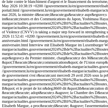
de lutte contre le blanchiment d'argent et le financement du terrorisme
May 2026 10:38:19 +0200
//gouvernement.lu/en/gouvernement/el
portail.html
//gouvernement.lu/en/gouvernement/elisabeth-margue
mai 2026, la ministre d&eacute;l&eacute;gu&eacute;e aupr&egrave;s du
int&eacute;rieures et des Communications du Japon, Yoshimasa Hayash
margue/actualites.gouvernement2024%2Bfr%2Bactualites%2Btou
margue/actualites.gouvernement2024%2Bfr%2Bactualites%2Btout
of Violence (CNVV) is taking a major step forward in strengthening su
2026 11:52:41 +0200
//gouvernement.lu/en/gouvernement/elisabe
anniversaire.html
//gouvernement.lu/en/gouvernement/elisabeth-
anniversaire.html
Interview mit Elisabeth Margue im Luxemburger W
margue/actualites.gouvernement2024%2Bde%2Bactualites%2Btout
margue/actualites.gouvernement2024%2Bde%2Bactualites%2Btoute
aupr&egrave;s du Premier ministre, charg&eacute;e des M&eacute;dia
&quot;T&eacute;l&eacute;communications&quot; de l'Union europ&eacu
//gouvernement.lu/en/gouvernement/elisabeth-margue/actualites
//gouvernement.lu/en/gouvernement/elisabeth-margue/actualites
de gouvernement s'est r&eacute;uni mercredi 29 avril 2026 sous la pr
margue/actualites.gouvernement2024%2Bfr%2Bactualites%2Btout
margue/actualites.gouvernement2024%2Bfr%2Bactualites%2Btout
B&quot; et le projet de loi n&deg;8669 dit &quot;lib&eacute;ration 
&eacute;t&eacute; adopt&eacute;s &agrave; la Chambre des D&eacut
margue/actualites.gouvernement2024%2Bfr%2Bactualites%2Btout
margue/actualites.gouvernement2024%2Bfr%2Bactualites%2Btout
Elisabeth Margue, a proc&eacute;d&eacute; &agrave; l'assermentation