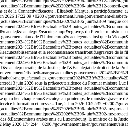
es_actualites%2Bcommuniques%2B2026%2B06-juin%2B12-conseil-gou
es_actualites%2Bcommuniques%2B2026%2B06-juin%2B12-conseil-gou
 et de la Connectivit&eacute;, Elisabeth Margue, a particip&eacute; 
Jun 2026 17:22:09 +0200
//gouvernement.lu/en/gouvernement/elisabeth
s_actualites%2Bcommuniques%2B2026%2B06-juin%2B09-margue-conse
.gouvernement2024%2Bfr%2Bactualites%2Btoutes_actualites%2Bcomm
 d&eacute;l&eacute;gu&eacute;e aupr&egrave;s du Premier ministre cha
ts gouvernementaux de l'Union europ&eacute;enne ainsi que la Vice-pr&
.gouvernement2024%2Bfr%2Bactualites%2Btoutes_actualites%2Bcommu
.gouvernement2024%2Bfr%2Bactualites%2Btoutes_actualites%2Bcommu
'&eacute;tablissement et la reconnaissance transfronti&egrave;re de la fi
.gouvernement2024%2Bfr%2Bactualites%2Btoutes_actualites%2Bcomm
.gouvernement2024%2Bfr%2Bactualites%2Btoutes_actualites%2Bcomm
cute;mocratie, de la Justice, de l'&Eacute;tat de droit et de la Prote
/gouvernement/elisabeth-margue/actualites.gouvernement2024%2Bf
t/elisabeth-margue/actualites.gouvernement2024%2Bfr%2Bactualit
rcredi 3 juin 2026 sous la pr&eacute;sidence du Premier ministre Luc 
.gouvernement2024%2Bfr%2Bactualites%2Btoutes_actualites%2Bcomm
.gouvernement2024%2Bfr%2Bactualites%2Btoutes_actualites%2Bcomm
sse qui a lieu chaque ann&eacute;e au printemps, le minist&egrave;re d'
ervice information et presse...
Tue, 2 Jun 2026 10:52:35 +0200
//gouv
s_actualites%2Bcommuniques%2B2026%2B06-juin%2B02-me-protection
s_actualites%2Bcommuniques%2B2026%2B06-juin%2B02-me-protection
 des &Eacute;mirats arabes unis au Luxembourg, la ministre de la Justic
22 May 2026 17:42:44 +0200
//gouvernement.lu/en/gouvernement/elisa