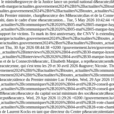
, le minist&egrave;re de la Justice lance un portail national d&eacute;di
isabeth-margue/actualites.gouvernement2024%2Bfr%2Bactualites%2
/actualites.gouvernement2024%2Bfr%2Bactualites%2Btoutes_actuali
 Premier ministre, charg&eacute;e des M&eacute;dias et de la Connectiv
i, dans le cadre d'une r&eacute;union...
Tue, 5 May 2026 10:42:44 +
tes_actualites%2Bcommuniques%2B2026%2B05-mai%2B05-margue-hay
es_actualites%2Bcommuniques%2B2026%2B05-mai%2B05-margue-haya
pport for victims. To mark its first anniversary, the CNVV is extending
th-margue/actualites.gouvernement2024%2Ben%2Bactualites%2Btou
margue/actualites.gouvernement2024%2Ben%2Bactualites%2Btoutes_
ort
Thu, 30 Apr 2026 08:44:38 +0200
//gouvernement.lu/en/gouvernem
es_actualites%2Binterviews%2B2026%2B04-avril%2B30-marque-luxe
s_actualites%2Binterviews%2B2026%2B04-avril%2B30-marque-luxem
s et de la Connectivit&eacute;, Elisabeth Margue, a repr&eacute;sent
te;enne, qui s'est tenu les 29 et 30 avril 2026 &agrave; Nicosie.
Th
.gouvernement2024%2Bfr%2Bactualites%2Btoutes_actualites%2Bcomm
.gouvernement2024%2Bfr%2Bactualites%2Btoutes_actualites%2Bcomm
&eacute;sidence du Premier ministre Luc Frieden.
Wed, 29 Apr 2026 1
es_actualites%2Bcommuniques%2B2026%2B04-avril%2B29-conseil-go
es_actualites%2Bcommuniques%2B2026%2B04-avril%2B29-conseil-go
diff&eacute;r&eacute;e du capital social minimum des soci&eacute;t&eac
e;put&eacute;s.
Wed, 29 Apr 2026 11:29:26 +0200
//gouvernement.lu/
es_actualites%2Bcommuniques%2B2026%2B04-avril%2B28-vote-chamb
es_actualites%2Bcommuniques%2B2026%2B04-avril%2B28-vote-chamb
 de Laurent Kocks en tant que directeur du Centre p&eacute;nitentiair