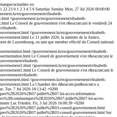
-margue/actualites
en
1
22
23
0
1
2
3
4
5
6
Saturday
Sunday
Mon, 27 Jul 2026 00:00:00
nement.lu/en/gouvernement/elisabeth-
t.html
//gouvernement.lu/en/gouvernement/elisabeth-
.html
Le Conseil de gouvernement s'est r&eacute;uni le vendredi 24
elisabeth-
ouvernement.html
//gouvernement.lu/en/gouvernement/elisabeth-
ouvernement.html
Le 21 juillet 2026, la ministre de la Justice,
ement de Luxembourg, en tant que membre effectif du Conseil national
sermentation.html
//gouvernement.lu/en/gouvernement/elisabeth-
ermentation.html
Le Conseil de gouvernement s'est r&eacute;uni le
gouvernement/elisabeth-
ouvernement1.html
//gouvernement.lu/en/gouvernement/elisabeth-
ouvernement1.html
Le Conseil de gouvernement s'est r&eacute;uni le
ouvernement/elisabeth-
ouvernement.html
//gouvernement.lu/en/gouvernement/elisabeth-
ouvernement.html
La Chambre des d&eacute;put&eacute;s a
ue.
Tue, 7 Jul 2026 18:13:42 +0200
iques%2B2026%2B07-juillet%2B07-loi-acces-information-
ualites%2Bcommuniques%2B2026%2B07-juillet%2B07-loi-acces-
nistre Luc Frieden.
Fri, 3 Jul 2026 16:00:39 +0200
niques%2B2026%2B07-juillet%2B03-conseil-gouvernement.html
niques%2B2026%2B07-juillet%2B03-conseil-gouvernement.html
Sur