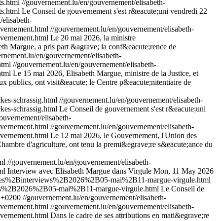
s.html
//gouvernement.lu/en/gouvernement/elisabeth-
s.html
Le Conseil de gouvernement s'est r&eacute;uni vendredi 22
elisabeth-
vernement.html
//gouvernement.lu/en/gouvernement/elisabeth-
vernement.html
Le 20 mai 2026, la ministre
th Margue, a pris part &agrave; la conf&eacute;rence de
ernement.lu/en/gouvernement/elisabeth-
html
//gouvernement.lu/en/gouvernement/elisabeth-
tml
Le 15 mai 2026, Elisabeth Margue, ministre de la Justice, et
x publics, ont visit&eacute; le Centre p&eacute;nitentiaire de
es-schrassig.html
//gouvernement.lu/en/gouvernement/elisabeth-
s-schrassig.html
Le Conseil de gouvernement s'est r&eacute;uni
ouvernement/elisabeth-
vernement.html
//gouvernement.lu/en/gouvernement/elisabeth-
vernement.html
Le 12 mai 2026, le Gouvernement, l'Union des
Chambre d'agriculture, ont tenu la premi&egrave;re s&eacute;ance du
tml
//gouvernement.lu/en/gouvernement/elisabeth-
ml
Interview avec Elisabeth Margue dans Virgule
Mon, 11 May 2026
alites%2Binterviews%2B2026%2B05-mai%2B11-margue-virgule.html
views%2B2026%2B05-mai%2B11-margue-virgule.html
Le Conseil de
9 +0200
//gouvernement.lu/en/gouvernement/elisabeth-
vernement.html
//gouvernement.lu/en/gouvernement/elisabeth-
vernement.html
Dans le cadre de ses attributions en mati&egrave;re