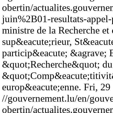
obertin/actualites.gouv
juin%2B01-resultats-appel-
ministre de la Recherche et
sup&eacute;rieur, St&eacute
particip&eacute; &agrave; B
&quot;Recherche&quot; du
&quot;Comp&eacute;titivit
europ&eacute;enne.
Fri, 2
//gouvernement.lu/en/gouve
obertin/actualites.gouv