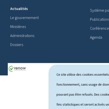
i
Actualités
Système pol
e
Le gouvernement
Publication
d
Ministères
Conférences
d
Administrations
Agenda
e
Dossiers
p
a
g
e
Ce site utilise des cookies essentie
fonctionnement, sans usage de donné
pouvant pas être refusés. Des cookie
fins statistiques et seront activés u