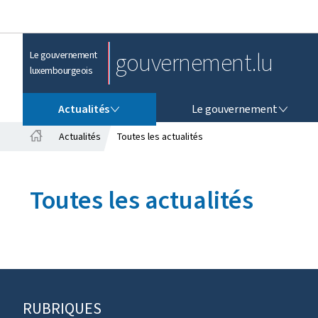
gouvernement.lu
Le gouvernement
luxembourgeois
ACTUALITÉS
LE GOUVERNEMENT
Actualités
Le gouvernement
Actualités
Toutes les actualités
A
c
c
Toutes les actualités
u
e
i
l
RUBRIQUES
P