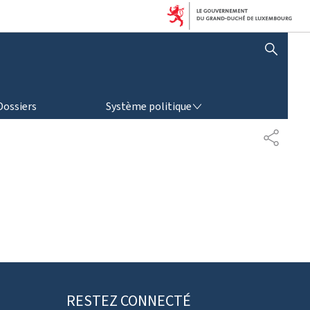
AFFICHER / MASQUER LA RECHERCHE
SYSTÈME POLITIQUE
Dossiers
Système politique
P
A
R
T
A
G
E
RESTEZ CONNECTÉ