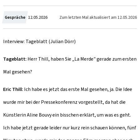
C
Zum letzten Mal aktualisiert am
12.05.2026
Gespräche
12.05.2026
r
Interview: Tageblatt (Julian Dörr)
é
e
Tageblatt:
Herr Thill, haben Sie „La Merde" gerade zum ersten
l
Mal gesehen?
e
Eric Thill:
Ich habe es jetzt das erste Mal gesehen, ja. Die Idee
wurde mir bei der Pressekonferenz vorgestellt, da hat die
Künstlerin Aline Bouvy ein bisschen erklärt, um was es geht.
Ich habe jetzt gerade leider nur kurz rein schauen können, fünf