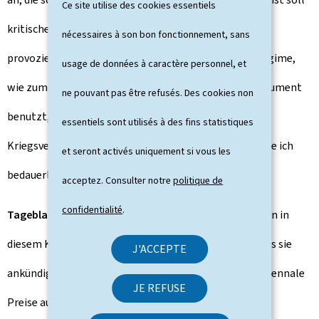
Ce site utilise des cookies essentiels
kritisches Denken fördern, sie kann auch
nécessaires à son bon fonctionnement, sans
provozieren. Problematisch wird es aber, wenn ein Regime,
usage de données à caractère personnel, et
wie zum Beispiel Russland, Kunst als staatliches Instrument
ne pouvant pas être refusés. Des cookies non
benutzt, um ihre Politik, ihre Aggression, ihre
essentiels sont utilisés à des fins statistiques
Kriegsverbrechen über Kultur zu legitimieren. Das finde ich
et seront activés uniquement si vous les
bedauerlich.
acceptez. Consulter notre
politique de
confidentialité
.
Tageblatt:
Würden Sie Russland und Israel gleichsetzen in
diesem Kontext, wie die Biennale-Jury es getan hat, als sie
J'ACCEPTE
ankündigte, Russland und Israel von der Vergabe der Biennale
JE REFUSE
Preise auszuschließen wegen der Haftbefehle des