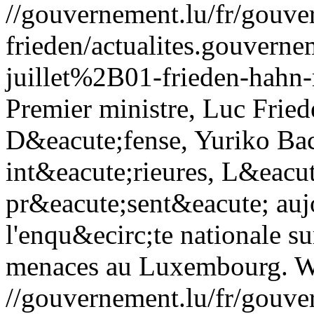
//gouvernement.lu/fr/gouve
frieden/actualites.gouv
juillet%2B01-frieden-hahn-
Premier ministre, Luc Friede
D&eacute;fense, Yuriko Back
int&eacute;rieures, L&eacu
pr&eacute;sent&eacute; aujo
l'enqu&ecirc;te nationale su
menaces au Luxembourg.
W
//gouvernement.lu/fr/gouve