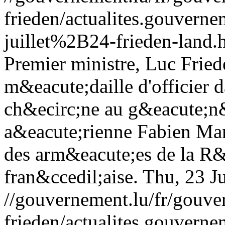
frieden/actualites.gouve
juillet%2B24-frieden-land.
Premier ministre, Luc Fried
m&eacute;daille d'officier 
ch&ecirc;ne au g&eacute;n&
a&eacute;rienne Fabien Man
des arm&eacute;es de la R
fran&ccedil;aise.
Thu, 23 J
//gouvernement.lu/fr/gouve
frieden/actualites.gouv