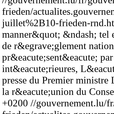
frieden/actualites.gouve
juillet%2B10-frieden-rnd.h
manner&quot; &ndash; tel es
de r&egrave;glement nationa
pr&eacute;sent&eacute; par 
int&eacute;rieures, L&eacut
presse du Premier ministre 
la r&eacute;union du Conseil
+0200
//gouvernement.lu/f