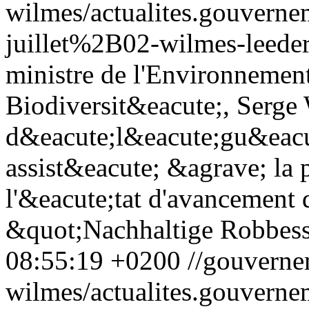
wilmes/actualites.gouve
juillet%2B02-wilmes-leede
ministre de l'Environnement
Biodiversit&eacute;, Serge 
d&eacute;l&eacute;gu&eacut
assist&eacute; &agrave; la 
l'&eacute;tat d'avancement d
&quot;Nachhaltige Robbess
08:55:19 +0200
//gouverne
wilmes/actualites.gouve