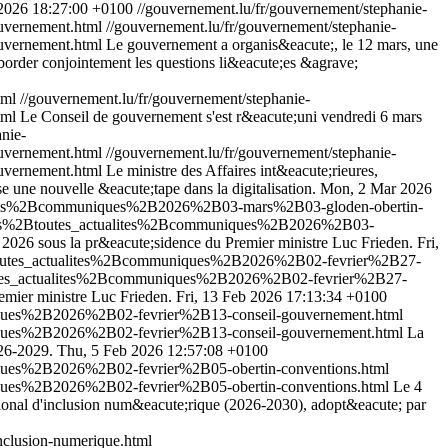
 2026 18:27:00 +0100
//gouvernement.lu/fr/gouvernement/stephanie-
uvernement.html
//gouvernement.lu/fr/gouvernement/stephanie-
vernement.html
Le gouvernement a organis&eacute;, le 12 mars, une
aborder conjointement les questions li&eacute;es &agrave;
tml
//gouvernement.lu/fr/gouvernement/stephanie-
tml
Le Conseil de gouvernement s'est r&eacute;uni vendredi 6 mars
nie-
uvernement.html
//gouvernement.lu/fr/gouvernement/stephanie-
vernement.html
Le ministre des Affaires int&eacute;rieures,
e une nouvelle &eacute;tape dans la digitalisation.
Mon, 2 Mar 2026
tualites%2Bcommuniques%2B2026%2B03-mars%2B03-gloden-obertin-
alites%2Btoutes_actualites%2Bcommuniques%2B2026%2B03-
 2026 sous la pr&eacute;sidence du Premier ministre Luc Frieden.
Fri,
%2Btoutes_actualites%2Bcommuniques%2B2026%2B02-fevrier%2B27-
Btoutes_actualites%2Bcommuniques%2B2026%2B02-fevrier%2B27-
emier ministre Luc Frieden.
Fri, 13 Feb 2026 17:13:34 +0100
niques%2B2026%2B02-fevrier%2B13-conseil-gouvernement.html
niques%2B2026%2B02-fevrier%2B13-conseil-gouvernement.html
La
026-2029.
Thu, 5 Feb 2026 12:57:08 +0100
niques%2B2026%2B02-fevrier%2B05-obertin-conventions.html
niques%2B2026%2B02-fevrier%2B05-obertin-conventions.html
Le 4
ational d'inclusion num&eacute;rique (2026-2030), adopt&eacute; par
clusion-numerique.html