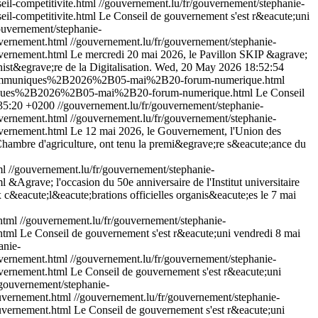
l-competitivite.html
//gouvernement.lu/fr/gouvernement/stephanie-
-competitivite.html
Le Conseil de gouvernement s'est r&eacute;uni
ouvernement/stephanie-
vernement.html
//gouvernement.lu/fr/gouvernement/stephanie-
ernement.html
Le mercredi 20 mai 2026, le Pavillon SKIP &agrave;
ist&egrave;re de la Digitalisation.
Wed, 20 May 2026 18:52:54
%2Bcommuniques%2B2026%2B05-mai%2B20-forum-numerique.html
muniques%2B2026%2B05-mai%2B20-forum-numerique.html
Le Conseil
:35:20 +0200
//gouvernement.lu/fr/gouvernement/stephanie-
vernement.html
//gouvernement.lu/fr/gouvernement/stephanie-
ernement.html
Le 12 mai 2026, le Gouvernement, l'Union des
Chambre d'agriculture, ont tenu la premi&egrave;re s&eacute;ance du
ml
//gouvernement.lu/fr/gouvernement/stephanie-
ml
&Agrave; l'occasion du 50e anniversaire de l'Institut universitaire
 c&eacute;l&eacute;brations officielles organis&eacute;es le 7 mai
html
//gouvernement.lu/fr/gouvernement/stephanie-
html
Le Conseil de gouvernement s'est r&eacute;uni vendredi 8 mai
anie-
vernement.html
//gouvernement.lu/fr/gouvernement/stephanie-
ernement.html
Le Conseil de gouvernement s'est r&eacute;uni
/gouvernement/stephanie-
uvernement.html
//gouvernement.lu/fr/gouvernement/stephanie-
vernement.html
Le Conseil de gouvernement s'est r&eacute;uni