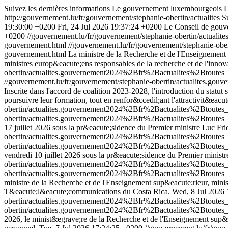
Suivez les dernières informations Le gouvernement luxembourgeois
L
http://gouvernement.lu/fr/gouvernement/stephanie-obertin/actualites
S
19:30:00 +0200
Fri, 24 Jul 2026 19:37:24 +0200
Le Conseil de gouve
+0200
//gouvernement.lu/fr/gouvernement/stephanie-obertin/actu
gouvernement.html
//gouvernement.lu/fr/gouvernement/stephanie-
gouvernement.html
La ministre de la Recherche et de l'Enseignement 
ministres europ&eacute;ens responsables de la recherche et de l'innov
obertin/actualites.gouvernement2024%2Bfr%2Bactualites%2Btoutes
//gouvernement.lu/fr/gouvernement/stephanie-obertin/actualites.
Inscrite dans l'accord de coalition 2023-2028, l'introduction du st
poursuivre leur formation, tout en renfor&ccedil;ant l'attractivit&eac
obertin/actualites.gouvernement2024%2Bfr%2Bactualites%2Btoute
obertin/actualites.gouvernement2024%2Bfr%2Bactualites%2Btoute
17 juillet 2026 sous la pr&eacute;sidence du Premier ministre Luc Fri
obertin/actualites.gouvernement2024%2Bfr%2Bactualites%2Btout
obertin/actualites.gouvernement2024%2Bfr%2Bactualites%2Btout
vendredi 10 juillet 2026 sous la pr&eacute;sidence du Premier ministr
obertin/actualites.gouvernement2024%2Bfr%2Bactualites%2Btout
obertin/actualites.gouvernement2024%2Bfr%2Bactualites%2Btoute
ministre de la Recherche et de l'Enseignement sup&eacute;rieur, minist
T&eacute;l&eacute;communications du Costa Rica.
Wed, 8 Jul 2026
obertin/actualites.gouvernement2024%2Bfr%2Bactualites%2Btoute
obertin/actualites.gouvernement2024%2Bfr%2Bactualites%2Btoute
2026, le minist&egrave;re de la Recherche et de l'Enseignement sup&e