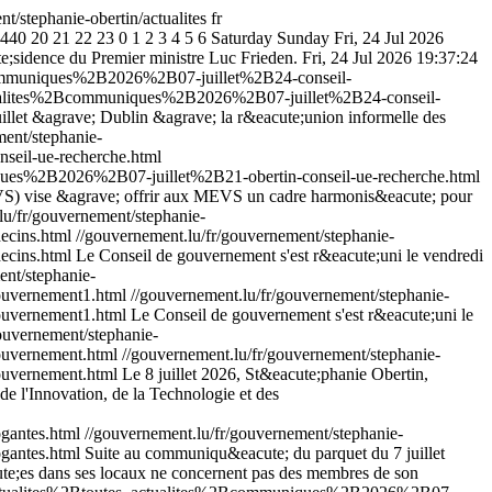
nt/stephanie-obertin/actualites
fr
440
20
21
22
23
0
1
2
3
4
5
6
Saturday
Sunday
Fri, 24 Jul 2026
te;sidence du Premier ministre Luc Frieden.
Fri, 24 Jul 2026 19:37:24
Bcommuniques%2B2026%2B07-juillet%2B24-conseil-
ctualites%2Bcommuniques%2B2026%2B07-juillet%2B24-conseil-
uillet &agrave; Dublin &agrave; la r&eacute;union informelle des
ment/stephanie-
eil-ue-recherche.html
ques%2B2026%2B07-juillet%2B21-obertin-conseil-ue-recherche.html
(MEVS) vise &agrave; offrir aux MEVS un cadre harmonis&eacute; pour
lu/fr/gouvernement/stephanie-
ecins.html
//gouvernement.lu/fr/gouvernement/stephanie-
ecins.html
Le Conseil de gouvernement s'est r&eacute;uni le vendredi
ent/stephanie-
ouvernement1.html
//gouvernement.lu/fr/gouvernement/stephanie-
uvernement1.html
Le Conseil de gouvernement s'est r&eacute;uni le
ouvernement/stephanie-
ouvernement.html
//gouvernement.lu/fr/gouvernement/stephanie-
uvernement.html
Le 8 juillet 2026, St&eacute;phanie Obertin,
de l'Innovation, de la Technologie et des
gantes.html
//gouvernement.lu/fr/gouvernement/stephanie-
gantes.html
Suite au communiqu&eacute; du parquet du 7 juillet
cute;es dans ses locaux ne concernent pas des membres de son