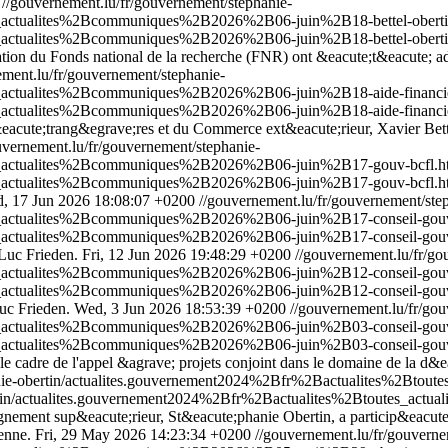
//gouvernement.lu/fr/gouvernement/stephanie-
s_actualites%2Bcommuniques%2B2026%2B06-juin%2B18-bettel-oberti
s_actualites%2Bcommuniques%2B2026%2B06-juin%2B18-bettel-obertin
sation du Fonds national de la recherche (FNR) ont &eacute;t&eacute; 
ement.lu/fr/gouvernement/stephanie-
s_actualites%2Bcommuniques%2B2026%2B06-juin%2B18-aide-financier
_actualites%2Bcommuniques%2B2026%2B06-juin%2B18-aide-financiere
eacute;trang&egrave;res et du Commerce ext&eacute;rieur, Xavier Bett
uvernement.lu/fr/gouvernement/stephanie-
tes_actualites%2Bcommuniques%2B2026%2B06-juin%2B17-gouv-bcfl.h
es_actualites%2Bcommuniques%2B2026%2B06-juin%2B17-gouv-bcfl.h
, 17 Jun 2026 18:08:07 +0200
//gouvernement.lu/fr/gouvernement/ste
es_actualites%2Bcommuniques%2B2026%2B06-juin%2B17-conseil-gou
es_actualites%2Bcommuniques%2B2026%2B06-juin%2B17-conseil-gou
 Luc Frieden.
Fri, 12 Jun 2026 19:48:29 +0200
//gouvernement.lu/fr/go
es_actualites%2Bcommuniques%2B2026%2B06-juin%2B12-conseil-gou
es_actualites%2Bcommuniques%2B2026%2B06-juin%2B12-conseil-gou
uc Frieden.
Wed, 3 Jun 2026 18:53:39 +0200
//gouvernement.lu/fr/go
es_actualites%2Bcommuniques%2B2026%2B06-juin%2B03-conseil-gou
es_actualites%2Bcommuniques%2B2026%2B06-juin%2B03-conseil-gou
cadre de l'appel &agrave; projets conjoint dans le domaine de la d&e
hanie-obertin/actualites.gouvernement2024%2Bfr%2Bactualites%2Bto
bertin/actualites.gouvernement2024%2Bfr%2Bactualites%2Btoutes_ac
eignement sup&eacute;rieur, St&eacute;phanie Obertin, a particip&eacu
;enne.
Fri, 29 May 2026 14:23:34 +0200
//gouvernement.lu/fr/gouverne