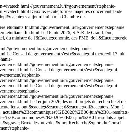
n-vivatech.html
//gouvernement.lu/fr/gouvernement/stephanie-
-vivatech.html
Deux r&eacute;formes majeures concernant l'aide
adopt&eacute;es aujourd'hui par la Chambre des
e-etudiants-fnr.html
//gouvernement.lu/fr/gouvernement/stephanie-
-etudiants-fnr.html
Le 16 juin 2026, S.A.R. le Grand-Duc,
el, du ministre de l'&Eacute;conomie, des PME, de l'&Eacute;nergie
tml
//gouvernement.lu/fr/gouvernement/stephanie-
tml
Le Conseil de gouvernement s'est r&eacute;uni mercredi 17 juin
phanie-
vernement.html
//gouvernement.lu/fr/gouvernement/stephanie-
vernement.html
Le Conseil de gouvernement s'est r&eacute;uni
uvernement/stephanie-
vernement.html
//gouvernement.lu/fr/gouvernement/stephanie-
vernement.html
Le Conseil de gouvernement s'est r&eacute;uni
uvernement/stephanie-
vernement.html
//gouvernement.lu/fr/gouvernement/stephanie-
vernement.html
Le 1er juin 2026, les neuf projets de recherche et de
acute;fense ont &eacute;t&eacute; d&eacute;voil&eacute;s.
Mon, 1
utes_actualites%2Bcommuniques%2B2026%2B06-juin%2B01-resultats-
tualites%2Bcommuniques%2B2026%2B06-juin%2B01-resultats-appel-
te; &agrave; Bruxelles au volet &quot;Recherche&quot; du Conseil
ment/stephanie-