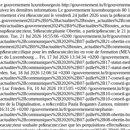
e gouvernement luxembourgeois
http://gouvernement.lu/fr/gouverneme
uivez les dernières informations Le gouvernement luxembourgeois
80
1
rnement s'est r&eacute;uni le vendredi 24 juillet 2026 sous la pr&eacu
alites.gouvernement2024%2Bfr%2Bactualites%2Btoutes_actualites%2
obertin/actualites.gouvernement2024%2Bfr%2Bactualites%2Btoutes_a
sup&eacute;rieur, St&eacute;phanie Obertin, a particip&eacute; le 21 j
ation.
Tue, 21 Jul 2026 16:55:06 +0200
//gouvernement.lu/fr/gouverne
_actualites%2Bcommuniques%2B2026%2B07-juillet%2B21-obertin-cons
gouvernement2024%2Bfr%2Bactualites%2Btoutes_actualites%2Bcommuni
atut sp&eacute;cifique pour les m&eacute;decins en voie de formation 
ute; du Luxembourg ...
Fri, 17 Jul 2026 13:34:34 +0200
//gouvernement.
s_actualites%2Bcommuniques%2B2026%2B07-juillet%2B17-statut-med
s_actualites%2Bcommuniques%2B2026%2B07-juillet%2B17-statut-med
eden.
Sat, 18 Jul 2026 12:06:34 +0200
//gouvernement.lu/fr/gouvernem
es_actualites%2Bcommuniques%2B2026%2B07-juillet%2B17-conseil-g
es_actualites%2Bcommuniques%2B2026%2B07-juillet%2B17-conseil-go
e Luc Frieden.
Fri, 10 Jul 2026 19:15:05 +0200
//gouvernement.lu/fr/g
es_actualites%2Bcommuniques%2B2026%2B07-juillet%2B10-conseil-g
s_actualites%2Bcommuniques%2B2026%2B07-juillet%2B10-conseil-go
re de la Digitalisation, a re&ccedil;u Paula Bogantes Zamora, ministre 
 16:31:26 +0200
//gouvernement.lu/fr/gouvernement/stephanie-
s_actualites%2Bcommuniques%2B2026%2B07-juillet%2B08-obertin-bo
s_actualites%2Bcommuniques%2B2026%2B07-juillet%2B08-obertin-bo
acute;rieur souhaite pr&eacute;ciser que les perquisitions effectu&ea