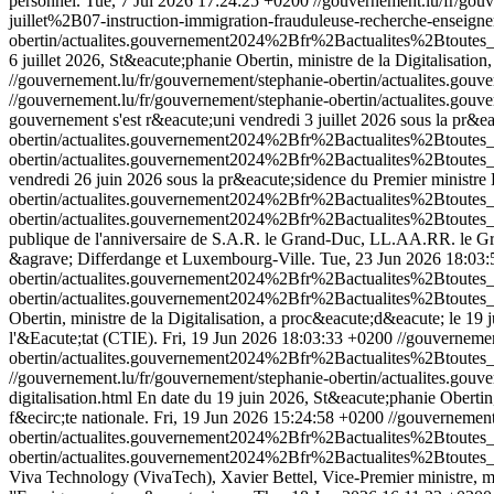
personnel.
Tue, 7 Jul 2026 17:24:25 +0200
//gouvernement.lu/fr/go
juillet%2B07-instruction-immigration-frauduleuse-recherche-enseign
obertin/actualites.gouvernement2024%2Bfr%2Bactualites%2Btoutes
6 juillet 2026, St&eacute;phanie Obertin, ministre de la Digitalisati
//gouvernement.lu/fr/gouvernement/stephanie-obertin/actualites
//gouvernement.lu/fr/gouvernement/stephanie-obertin/actualites
gouvernement s'est r&eacute;uni vendredi 3 juillet 2026 sous la pr&e
obertin/actualites.gouvernement2024%2Bfr%2Bactualites%2Btout
obertin/actualites.gouvernement2024%2Bfr%2Bactualites%2Btoute
vendredi 26 juin 2026 sous la pr&eacute;sidence du Premier ministre
obertin/actualites.gouvernement2024%2Bfr%2Bactualites%2Btout
obertin/actualites.gouvernement2024%2Bfr%2Bactualites%2Btout
publique de l'anniversaire de S.A.R. le Grand-Duc, LL.AA.RR. le Gra
&agrave; Differdange et Luxembourg-Ville.
Tue, 23 Jun 2026 18:03
obertin/actualites.gouvernement2024%2Bfr%2Bactualites%2Btout
obertin/actualites.gouvernement2024%2Bfr%2Bactualites%2Btout
Obertin, ministre de la Digitalisation, a proc&eacute;d&eacute; le 19 
l'&Eacute;tat (CTIE).
Fri, 19 Jun 2026 18:03:33 +0200
//gouvernemen
obertin/actualites.gouvernement2024%2Bfr%2Bactualites%2Btoutes
//gouvernement.lu/fr/gouvernement/stephanie-obertin/actualites
digitalisation.html
En date du 19 juin 2026, St&eacute;phanie Obertin, 
f&ecirc;te nationale.
Fri, 19 Jun 2026 15:24:58 +0200
//gouvernement
obertin/actualites.gouvernement2024%2Bfr%2Bactualites%2Btoute
obertin/actualites.gouvernement2024%2Bfr%2Bactualites%2Btoute
Viva Technology (VivaTech), Xavier Bettel, Vice-Premier ministre, mi