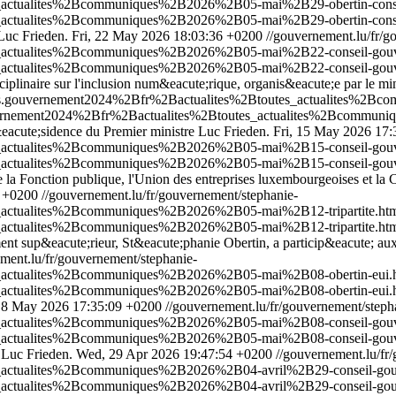
s_actualites%2Bcommuniques%2B2026%2B05-mai%2B29-obertin-consei
s_actualites%2Bcommuniques%2B2026%2B05-mai%2B29-obertin-conseil
Luc Frieden.
Fri, 22 May 2026 18:03:36 +0200
//gouvernement.lu/fr/g
tes_actualites%2Bcommuniques%2B2026%2B05-mai%2B22-conseil-gou
tes_actualites%2Bcommuniques%2B2026%2B05-mai%2B22-conseil-gouv
iplinaire sur l'inclusion num&eacute;rique, organis&eacute;e par le min
tualites.gouvernement2024%2Bfr%2Bactualites%2Btoutes_actualites
s.gouvernement2024%2Bfr%2Bactualites%2Btoutes_actualites%2Bcom
eacute;sidence du Premier ministre Luc Frieden.
Fri, 15 May 2026 17
tes_actualites%2Bcommuniques%2B2026%2B05-mai%2B15-conseil-gou
tes_actualites%2Bcommuniques%2B2026%2B05-mai%2B15-conseil-gouv
la Fonction publique, l'Union des entreprises luxembourgeoises et la 
0 +0200
//gouvernement.lu/fr/gouvernement/stephanie-
es_actualites%2Bcommuniques%2B2026%2B05-mai%2B12-tripartite.ht
es_actualites%2Bcommuniques%2B2026%2B05-mai%2B12-tripartite.ht
ent sup&eacute;rieur, St&eacute;phanie Obertin, a particip&eacute; aux
ment.lu/fr/gouvernement/stephanie-
es_actualites%2Bcommuniques%2B2026%2B05-mai%2B08-obertin-eui.
es_actualites%2Bcommuniques%2B2026%2B05-mai%2B08-obertin-eui.
, 8 May 2026 17:35:09 +0200
//gouvernement.lu/fr/gouvernement/steph
tes_actualites%2Bcommuniques%2B2026%2B05-mai%2B08-conseil-gou
tes_actualites%2Bcommuniques%2B2026%2B05-mai%2B08-conseil-gouv
 Luc Frieden.
Wed, 29 Apr 2026 19:47:54 +0200
//gouvernement.lu/fr
es_actualites%2Bcommuniques%2B2026%2B04-avril%2B29-conseil-go
es_actualites%2Bcommuniques%2B2026%2B04-avril%2B29-conseil-gou