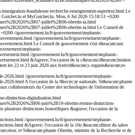
2Bactualites%2Btoutes_actualites%2Bcommuniques%2B2026%2B07-
migration-frauduleuse-recherche-enseignement-superieur.html
Le
ur Guichet.lu et MyGuichet.lu.
Mon, 6 Jul 2026 15:18:53 +0200
iques%2B2026%2B07-juillet%2B06-obertin-ia.html
iques%2B2026%2B07-juillet%2B06-obertin-ia.html
Le Conseil de
9 +0200
//gouvernement.lu/fr/gouvernement/stephanie-
ouvernement.html
//gouvernement.lu/fr/gouvernement/stephanie-
uvernement.html
Le Conseil de gouvernement s'est r&eacute;uni
uvernement/stephanie-
vernement.html
//gouvernement.lu/fr/gouvernement/stephanie-
vernement.html
&Agrave; l'occasion de la c&eacute;l&eacute;bration
t les 22 et 23 juin 2026 aux festivit&eacute;s organis&eacute;es
le-2026.html
//gouvernement.lu/fr/gouvernement/stephanie-
e-2026.html
A l'occasion de la f&ecirc;te nationale, St&eacute;phanie
s aux collaborateurs du Centre des technologies de l'information de
stinction-digitalisation.html
iques%2B2026%2B06-juin%2B19-obertin-remise-distinction-
 plusieurs distinctions honorifiques &agrave; l'occasion de la
nctions.html
//gouvernement.lu/fr/gouvernement/stephanie-
ctions.html
&Agrave; l'occasion de la 10e &eacute;dition du salon
e;rieur, et St&eacute;phanie Obertin, ministre de la Recherche et de