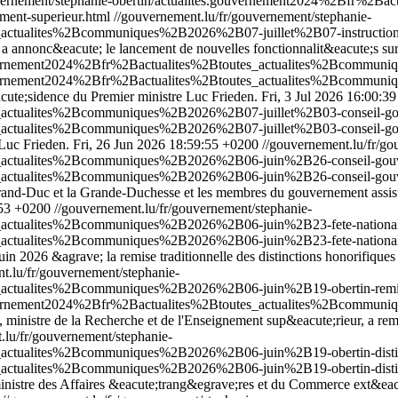
uvernement/stephanie-obertin/actualites.gouvernement2024%2Bfr%
ement-superieur.html
//gouvernement.lu/fr/gouvernement/stephanie-
_actualites%2Bcommuniques%2B2026%2B07-juillet%2B07-instruction-im
on, a annonc&eacute; le lancement de nouvelles fonctionnalit&eacute;s s
.gouvernement2024%2Bfr%2Bactualites%2Btoutes_actualites%2Bcommun
.gouvernement2024%2Bfr%2Bactualites%2Btoutes_actualites%2Bcommun
acute;sidence du Premier ministre Luc Frieden.
Fri, 3 Jul 2026 16:00:3
es_actualites%2Bcommuniques%2B2026%2B07-juillet%2B03-conseil-g
s_actualites%2Bcommuniques%2B2026%2B07-juillet%2B03-conseil-go
 Luc Frieden.
Fri, 26 Jun 2026 18:59:55 +0200
//gouvernement.lu/fr/go
es_actualites%2Bcommuniques%2B2026%2B06-juin%2B26-conseil-gou
es_actualites%2Bcommuniques%2B2026%2B06-juin%2B26-conseil-gou
nd-Duc et la Grande-Duchesse et les membres du gouvernement assisten
:53 +0200
//gouvernement.lu/fr/gouvernement/stephanie-
es_actualites%2Bcommuniques%2B2026%2B06-juin%2B23-fete-nationa
es_actualites%2Bcommuniques%2B2026%2B06-juin%2B23-fete-national
juin 2026 &agrave; la remise traditionnelle des distinctions honorifique
t.lu/fr/gouvernement/stephanie-
_actualites%2Bcommuniques%2B2026%2B06-juin%2B19-obertin-remise-di
.gouvernement2024%2Bfr%2Bactualites%2Btoutes_actualites%2Bcommun
ministre de la Recherche et de l'Enseignement sup&eacute;rieur, a remis
.lu/fr/gouvernement/stephanie-
s_actualites%2Bcommuniques%2B2026%2B06-juin%2B19-obertin-disti
s_actualites%2Bcommuniques%2B2026%2B06-juin%2B19-obertin-distin
nistre des Affaires &eacute;trang&egrave;res et du Commerce ext&eacut