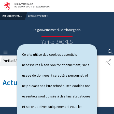
Aller au menu principal
Aller au contenu
gouvernement.lu
Le gouvernement
Le gouvernement luxembourgeois
Yuriko BACKES
MENU
PRINCIPAL
AFFICHER / MASQUER LA RECHERCHE
Ce site utilise des cookies essentiels
Yuriko BACKES
Actualités
P
nécessaires à son bon fonctionnement, sans
A
R
usage de données à caractère personnel, et
T
Actualités
A
ne pouvant pas être refusés. Des cookies non
G
E
essentiels sont utilisés à des fins statistiques
et seront activés uniquement si vous les