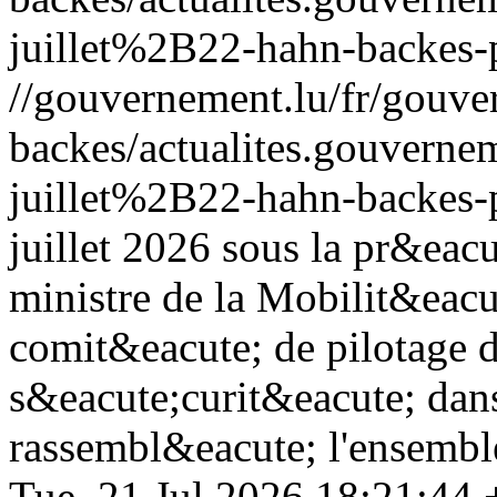
juillet%2B22-hahn-backes-
//gouvernement.lu/fr/gouve
backes/actualites.gouve
juillet%2B22-hahn-backes-
juillet 2026 sous la pr&eac
ministre de la Mobilit&eacut
comit&eacute; de pilotage 
s&eacute;curit&eacute; dans
rassembl&eacute; l'ensembl
Tue, 21 Jul 2026 18:21:44