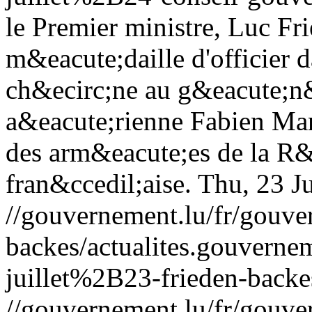
le Premier ministre, Luc Fr
m&eacute;daille d'officier 
ch&ecirc;ne au g&eacute;n&
a&eacute;rienne Fabien Man
des arm&eacute;es de la R
fran&ccedil;aise.
Thu, 23 J
//gouvernement.lu/fr/gouve
backes/actualites.gouve
juillet%2B23-frieden-backe
//gouvernement.lu/fr/gouve