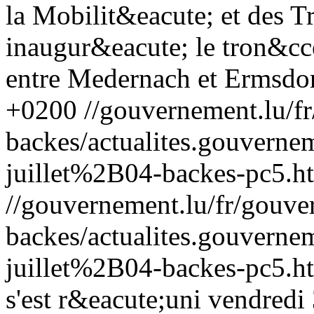
la Mobilit&eacute; et des T
inaugur&eacute; le tron&cce
entre Medernach et Ermsdor
+0200
//gouvernement.lu/f
backes/actualites.gouve
juillet%2B04-backes-pc5.h
//gouvernement.lu/fr/gouve
backes/actualites.gouve
juillet%2B04-backes-pc5.h
s'est r&eacute;uni vendredi 