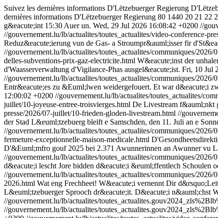
Suivez les dernières informations D'Lëtzebuerger Regierung
D'Lëtzeb
dernières informations D'Lëtzebuerger Regierung
80
1440
20
21
22
2
g&eacute;int 15:30 Auer un.
Wed, 29 Jul 2026 16:08:42 +0200
//gou
//gouvernement.lu/lb/actualites/toutes_actualites/video-conference-pr
Reduz&eacute;ierung vun de Gas- a Stroumpr&auml;isser fir d'St&eac
//gouvernement.lu/lb/actualites/toutes_actualites/communiques/2026/07
delles-subventions-prix-gaz-electricite.html
W&eacute;inst der unhal
d'Waasserverwaltung d'Vigilance-Phas ausgel&eacute;ist.
Fri, 10 Jul
//gouvernement.lu/lb/actualites/toutes_actualites/communiques/2026/07
Entr&eacute;es zu &Euml;lwen weidergefouert. Et war d&eacute;i z
12:00:02 +0200
//gouvernement.lu/lb/actualites/toutes_actualites/co
juillet/10-joyeuse-entree-troisvierges.html
De Livestream f&auml;nkt 
presse/2026/07-juillet/10-frieden-gloden-livestream.html
//gouvernemen
der Stad L&euml;tzebuerg bleift e Samschden, den 11. Juli an e Son
//gouvernement.lu/lb/actualites/toutes_actualites/communiques/2026/0
fermeture-exceptionnelle-maison-medicale.html
D'Gesondheetsdirekti
D'&Euml;mfro gouf 2025 bei 2.371 Awunnerinnen an Awunner vu L&eu
//gouvernement.lu/lb/actualites/toutes_actualites/communiques/2026/0
d&eacute;i lescht Jore bidden d&eacute;i &euml;ffentlech Schoulen 
//gouvernement.lu/lb/actualites/toutes_actualites/communiques/2026/
2026.html
Wat eng Frechheet! W&eacute;i vernennt Dir d&rsquo;Lei
L&euml;tzebuerger Sprooch dr&eacute;it. D&eacute;i n&auml;chst 
//gouvernement.lu/lb/actualites/toutes_actualites.gouv2024_zls%2
//gouvernement.lu/lb/actualites/toutes_actualites.gouv2024_zls%2