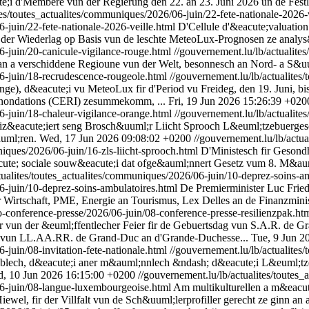
 d'Membere vun der Regierung den 22. an 23. Juni 2026 un de Festl
tes/toutes_actualites/communiques/2026/06-juin/22-fete-nationale-2026-
-juin/22-fete-nationale-2026-veille.html
D'Cellule d'&eacute;valuation
r Wiederlag op Basis vun de leschte MeteoLux-Prognosen ze analys&
6-juin/20-canicule-vigilance-rouge.html
//gouvernement.lu/lb/actualite
an a verschiddene Regioune vun der Welt, besonnesch an Nord- a S&u
06-juin/18-recrudescence-rougeole.html
//gouvernement.lu/lb/actualites
), d&eacute;i vu MeteoLux fir d'Period vu Freideg, den 19. Juni, bis
t inondations (CERI) zesummekomm, ...
Fri, 19 Jun 2026 15:26:39 +020
06-juin/18-chaleur-vigilance-orange.html
//gouvernement.lu/lb/actualite
iz&eacute;iert seng Brosch&uuml;r Liicht Sprooch L&euml;tzebuerges
auml;ren.
Wed, 17 Jun 2026 09:08:02 +0200
//gouvernement.lu/lb/actua
niques/2026/06-juin/16-zls-liicht-sprooch.html
D'Ministesch fir Gesondh
eacute; sociale souw&eacute;i dat ofge&auml;nnert Gesetz vum 8. M&au
tualites/toutes_actualites/communiques/2026/06-juin/10-deprez-soins-a
6-juin/10-deprez-soins-ambulatoires.html
De Premierminister Luc Fried
 Wirtschaft, PME, Energie an Tourismus, Lex Delles an de Finanzminist
deo-conference-presse/2026/06-juin/08-conference-presse-resilienzpak.ht
vun der &euml;ffentlecher Feier fir de Gebuertsdag vun S.A.R. de G
nz vun LL.AA.RR. de Grand-Duc an d'Grande-Duchesse...
Tue, 9 Jun 2
-juin/08-invitation-fete-nationale.html
//gouvernement.lu/lb/actualites/
ech, d&eacute;i aner m&auml;nnlech &ndash; d&eacute;i L&euml;tzeb
, 10 Jun 2026 16:15:00 +0200
//gouvernement.lu/lb/actualites/toute
06-juin/08-langue-luxembourgeoise.html
Am multikulturellen a m&eacut
el, fir der Villfalt vun de Sch&uuml;lerprofiller gerecht ze ginn an a