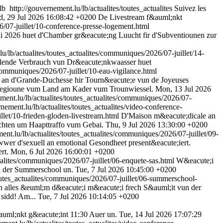
lb
http://gouvernement.lu/lb/actualites/toutes_actualites
Suivez les
, 29 Jul 2026 16:08:42 +0200
De Livestream f&auml;nkt
26/07-juillet/10-conference-presse-logement.html
li 2026 huet d'Chamber gr&eacute;ng Luucht fir d'Subventiounen zur
u/lb/actualites/toutes_actualites/communiques/2026/07-juillet/14-
lende Verbrauch vun Dr&eacute;nkwaasser huet
/communiques/2026/07-juillet/10-eau-vigilance.html
an d'Grande-Duchesse hir Tourn&eacute;e vun de Joyeuses
 Regioune vum Land am Kader vum Trounwiessel.
Mon, 13 Jul 2026
ment.lu/lb/actualites/toutes_actualites/communiques/2026/07-
nement.lu/lb/actualites/toutes_actualites/video-conference-
illet/10-frieden-gloden-livestream.html
D'Maison m&eacute;dicale an
echten um Haapttraffo vum Gebai.
Thu, 9 Jul 2026 13:30:00 +0200
ent.lu/lb/actualites/toutes_actualites/communiques/2026/07-juillet/09-
wwer d'sexuell an emotional Gesondheet present&eacute;iert.
rt.
Mon, 6 Jul 2026 16:00:01 +0200
tualites/communiques/2026/07-juillet/06-enquete-sas.html
W&eacute;i
un der Summerschool un.
Tue, 7 Jul 2026 10:45:00 +0200
toutes_actualites/communiques/2026/07-juillet/06-summerschool-
 alles &euml;m d&eacute;i m&eacute;i frech S&auml;it vun der
sidd! Am...
Tue, 7 Jul 2026 10:14:05 +0200
uml;nkt g&eacute;int 11:30 Auer un.
Tue, 14 Jul 2026 17:07:29