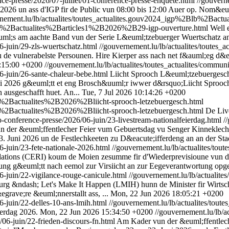
ence-presse/2026/07-juillet/01-conference-presse-enquete.html
//gouverne
 2026 un ass d'IGP fir de Public vun 08:00 bis 12:00 Auer op. Nom&
rnement.lu/lb/actualites/toutes_actualites.gouv2024_igp%2Blb%2Bac
2Blb%2Bactualites%2Barticles1%2B2026%2B29-igp-ouverture.html
Well 
ml;s am aachte Band vun der Serie L&euml;tzebuerger Wuertschatz an d
6-juin/29-zls-wuertschatz.html
//gouvernement.lu/lb/actualites/toutes_
 de vulnerabelste Persounen. Hire Kierper ass nach net f&auml;eg d&e
7:15:00 +0200
//gouvernement.lu/lb/actualites/toutes_actualites/commun
6-juin/26-sante-chaleur-bebe.html
Liicht Sprooch L&euml;tzebuergesc
2026 g&euml;tt et eng Brosch&uuml;r iwwer d&rsquo;Liicht Sprooch
ausgeschafft huet. An...
Tue, 7 Jul 2026 10:14:26 +0200
lb%2Bactualites%2B2026%2Bliicht-sprooch-letzebuergesch.html
lb%2Bactualites%2B2026%2Bliicht-sprooch-letzebuergesch.html
De Liv
deo-conference-presse/2026/06-juin/23-livestream-nationalfeierdag.html
/
 der &euml;ffentlecher Feier vum Gebuertsdag vu Senger Kinneklech
 Juni 2026 un de Festlechkeeten zu D&eacute;ifferdeng an an der St
6-juin/23-fete-nationale-2026.html
//gouvernement.lu/lb/actualites/tou
ondations (CERI) koum de Moien zesumme fir d'Wiederprevisioune vun 
ng g&euml;tt nach eemol zur Virsiicht an zur Eegeverantwortung opger
6-juin/22-vigilance-rouge-canicule.html
//gouvernement.lu/lb/actualite
urg &ndash; Let's Make It Happen (LMIH) hunn de Minister fir Wirtsc
rave;re &euml;nnerstallt ass, ...
Mon, 22 Jun 2026 18:05:21 +0200
6-juin/22-delles-10-ans-lmih.html
//gouvernement.lu/lb/actualites/tout
erdag 2026.
Mon, 22 Jun 2026 15:34:50 +0200
//gouvernement.lu/lb/ac
6/06-juin/22-frieden-discours-fn.html
Am Kader vun der &euml;ffentlec