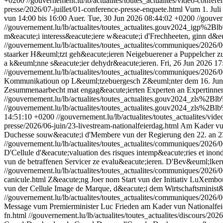
+0200
//gouvernement.lu/lb/actualites/toutes_actualites/video-confer
presse/2026/07-juillet/01-conference-presse-enquete.html
Vum 1. Juli
vun 14:00 bis 16:00 Auer.
Tue, 30 Jun 2026 08:44:02 +0200
//gouve
//gouvernement.lu/lb/actualites/toutes_actualites.gouv2024_igp%
m&eacute;i interess&eacute;iere w&eacute;i d'Frechheeten, ginn d&eu
//gouvernement.lu/lb/actualites/toutes_actualites/communiques/2026/0
staarker H&euml;tzt geh&eacute;ieren Neigebuerener a Puppelcher zu
a k&euml;nne s&eacute;ier dehydr&eacute;ieren.
Fri, 26 Jun 2026 1
//gouvernement.lu/lb/actualites/toutes_actualites/communiques/2026/0
Kommunikatioun op L&euml;tzebuergesch Z&euml;nter dem 16. Juni 
Zesummenaarbecht mat engag&eacute;ierten Experten an Expertinnen 
//gouvernement.lu/lb/actualites/toutes_actualites.gouv2024_zls%2B
//gouvernement.lu/lb/actualites/toutes_actualites.gouv2024_zls%2B
14:51:10 +0200
//gouvernement.lu/lb/actualites/toutes_actualites/vi
presse/2026/06-juin/23-livestream-nationalfeierdag.html
Am Kader vun
Duchesse souw&eacute;i d'Membere vun der Regierung den 22. an 23.
//gouvernement.lu/lb/actualites/toutes_actualites/communiques/2026/0
D'Cellule d'&eacute;valuation des risques intemp&eacute;ries et in
vun de betraffenen Servicer ze evalu&eacute;ieren. D'Bev&euml;lkeru
//gouvernement.lu/lb/actualites/toutes_actualites/communiques/2026/0
canicule.html
Z&eacute;ng Joer nom Start vun der Initiativ LuXembo
vun der Cellule Image de Marque, d&eacute;i dem Wirtschaftsminist&eg
//gouvernement.lu/lb/actualites/toutes_actualites/communiques/2026/0
Message vum Premierminister Luc Frieden am Kader vun Nationalfei
fn.html
//gouvernement.lu/lb/actualites/toutes_actualites/discours/202