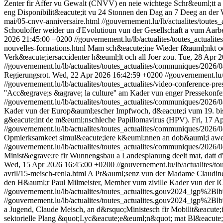
Zenter fir Affer vu Gewalt (CNVV) en neie wichtege Schr&euml;tt a
eng Disponibilit&eacute;it vu 24 Stonnen den Dag an 7 Deeg an der
mai/05-cnvv-anniversaire.html
//gouvernement.lu/lb/actualites/toute
Schouloffer weider un d'Evolutioun vun der Gesellschaft a vum Aarb
2026 21:45:00 +0200
//gouvernement.lu/lb/actualites/toutes_actuali
nouvelles-formations.html
Mam sch&eacute;ine Wieder f&auml;nkt och
Verk&eacute;iersaccidenter h&euml;lt och all Joer zou.
Tue, 28 Apr 
//gouvernement.lu/lb/actualites/toutes_actualites/communiques/2026/0
Regierungsrot.
Wed, 22 Apr 2026 16:42:59 +0200
//gouvernement.lu/
//gouvernement.lu/lb/actualites/toutes_actualites/video-conference-pre
''Acc&egrave;s &agrave; la culture'' am Kader vun enger Pressekonfe
//gouvernement.lu/lb/actualites/toutes_actualites/communiques/2026/04
Kader vun der Europ&auml;escher Impfwoch, d&eacute;i vum 19. bis
g&eacute;int de m&euml;nschleche Papillomavirus (HPV).
Fri, 17 A
//gouvernement.lu/lb/actualites/toutes_actualites/communiques/2026/0
Opmierksamkeet simul&eacute;iere k&euml;nnen an dob&auml;i awer
//gouvernement.lu/lb/actualites/toutes_actualites/communiques/2026/
Minist&egrave;re fir Wunnengsbau a Landesplanung deelt mat, dat
Wed, 15 Apr 2026 16:45:00 +0200
//gouvernement.lu/lb/actualites/t
avril/15-meisch-renla.html
A Pr&auml;senz vun der Madame Claudine 
den H&auml;r Paul Milmeister, Member vum ziville Kader vun der I
//gouvernement.lu/lb/actualites/toutes_actualites.gouv2024_igp%2
//gouvernement.lu/lb/actualites/toutes_actualites.gouv2024_igp%2
a Jugend, Claude Meisch, an d&rsquo;Ministesch fir Mobilit&eacute;i
sektorielle Plang &quot;Lyc&eacute;e&euml;n&quot; mat Bl&eacute;