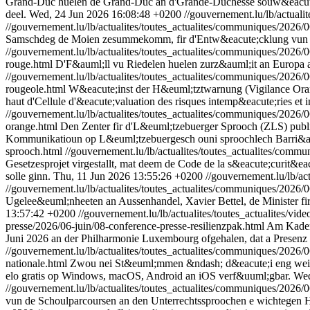
Grand-Duc huelen de Grand-Duc an d'Grande-Duchesse souw&eacute;i
deel.
Wed, 24 Jun 2026 16:08:48 +0200
//gouvernement.lu/lb/actuali
//gouvernement.lu/lb/actualites/toutes_actualites/communiques/2026/06
Samschdeg de Moien zesummekomm, fir d'Entw&eacute;cklung vun de
//gouvernement.lu/lb/actualites/toutes_actualites/communiques/2026/0
rouge.html
D'F&auml;ll vu Riedelen huelen zurz&auml;it an Europa 
//gouvernement.lu/lb/actualites/toutes_actualites/communiques/2026/
rougeole.html
W&eacute;inst der H&euml;tztwarnung (Vigilance Orange
haut d'Cellule d'&eacute;valuation des risques intemp&eacute;ries e
//gouvernement.lu/lb/actualites/toutes_actualites/communiques/2026/
orange.html
Den Zenter fir d'L&euml;tzebuerger Sprooch (ZLS) publ
Kommunikatioun op L&euml;tzebuergesch ouni sproochlech Barri&
sprooch.html
//gouvernement.lu/lb/actualites/toutes_actualites/commu
Gesetzesprojet virgestallt, mat deem de Code de la s&eacute;curit&
solle ginn.
Thu, 11 Jun 2026 13:55:26 +0200
//gouvernement.lu/lb/ac
//gouvernement.lu/lb/actualites/toutes_actualites/communiques/2026/0
Ugelee&euml;nheeten an Aussenhandel, Xavier Bettel, de Minister fir
13:57:42 +0200
//gouvernement.lu/lb/actualites/toutes_actualites/vi
presse/2026/06-juin/08-conference-presse-resilienzpak.html
Am Kader 
Juni 2026 an der Philharmonie Luxembourg ofgehalen, dat a Prese
//gouvernement.lu/lb/actualites/toutes_actualites/communiques/2026/06
nationale.html
Zwou nei St&euml;mmen &ndash; d&eacute;i eng weibl
elo gratis op Windows, macOS, Android an iOS verf&uuml;gbar.
Wed
//gouvernement.lu/lb/actualites/toutes_actualites/communiques/2026/
vun de Schoulparcoursen an den Unterrechtssproochen e wichtegen Hiew