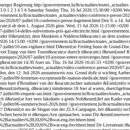
uerger Regierung
http://gouvernement.lu/lb/actualites/toutes_actualites
3
0
1
2
3
4
5
6
Saturday
Sunday
Thu, 16 Jul 2026 15:30:00 +0200
Wed
vernement.lu/lb/actualites/toutes_actualites/video-conference-presse/20
esse/2026/07-juillet/10-conference-presse-logement.html
Den 9. a 14. Ju
ute;it ab dem 1. August 2026 ginn.
Wed, 15 Jul 2026 11:15:00 +0200
-juillet/14-delles-subventions-prix-gaz-electricite.html
//gouvernement.l
ender H&euml;tzt, dem Manktem u Nidderschl&eacute;i an dem zouhue
 2026 14:15:00 +0200
//gouvernement.lu/lb/actualites/toutes_actualites
-juillet/10-eau-vigilance.html
D&euml;se Freideg hunn de Grand-Duc 
weet Etapp vun hirer Tourn&eacute;e duerch d&eacute;i f&euml;nnef
mmuniques/2026/07-juillet/10-joyeuse-entree-troisvierges.html
//gouverne
g&eacute;int 14:30 Auer un.
Thu, 16 Jul 2026 16:41:33 +0200
//gouver
t.lu/lb/actualites/toutes_actualites/video-conference-presse/2026/07-ju
nden, den 12. Juli 2026 ausnamsweis zou. Grond dofir si wichteg Aarb
7-juillet/09-fermeture-exceptionnelle-maison-medicale.html
//gouvernem
oun huet d'Resultater vun der &eacute;ischter nationaler &Euml;mfro i
ml;tzebuerg, d&eacute;i mindestens 18 Joer al waren, duerchgefoue
7-juillet/06-enquete-sas.html
//gouvernement.lu/lb/actualites/toutes_ac
och d&euml;st Joer nees fakultativ a gratis Noh&euml;llef am Kader v
07-juillet/06-summerschool-2026.html
//gouvernement.lu/lb/actualites/
t? D&euml;st ass de Slogan vun der ZLS-Campagne, bei d&auml;r sech
Wochen heescht et d&rsquo;Aen opmaachen, wann Dir &euml;nnerwee 
Blb%2Bactualites%2B2026%2Bwat-eng-frechheet.html
Blb%2Bactualites%2B2026%2Bwat-eng-frechheet.html
De Livestream f&a