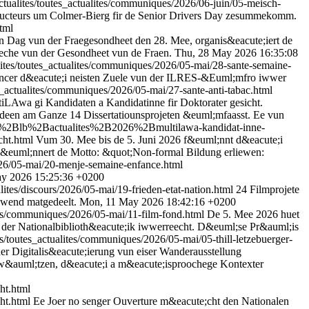
ctualites/toutes_actualites/communiques/2026/06-juin/05-meisch-
onducteurs um Colmer-Bierg fir de Senior Drivers Day zesummekomm.
tml
 Dag vun der Fraegesondheet den 28. Mee, organis&eacute;iert de
eeche vun der Gesondheet vun de Fraen.
Thu, 28 May 2026 16:35:08
lites/toutes_actualites/communiques/2026/05-mai/28-sante-semaine-
ncer d&eacute;i neisten Zuele vun der ILRES-&Euml;mfro iwwer
es_actualites/communiques/2026/05-mai/27-sante-anti-tabac.html
Awa gi Kandidaten a Kandidatinne fir Doktorater gesicht.
 deen am Ganze 14 Dissertatiounsprojeten &euml;mfaasst. Ee vun
4_zls%2Blb%2Bactualites%2B2026%2Bmultilawa-kandidat-inne-
cht.html
Vum 30. Mee bis de 5. Juni 2026 f&euml;nnt d&eacute;i
h &euml;nnert de Motto: &quot;Non-formal Bildung erliewen:
2026/05-mai/20-menje-semaine-enfance.html
ay 2026 15:25:36 +0200
alites/discours/2026/05-mai/19-frieden-etat-nation.html
24 Filmprojete
Owend matgedeelt.
Mon, 11 May 2026 18:42:16 +0200
ites/communiques/2026/05-mai/11-film-fond.html
De 5. Mee 2026 huet
 der Nationalbiblioth&eacute;ik iwwerreecht. D&euml;se Pr&auml;is
es/toutes_actualites/communiques/2026/05-mai/05-thill-letzebuerger-
r Digitalis&eacute;ierung vun eiser Wanderausstellung
hw&auml;tzen, d&eacute;i a m&eacute;isproochege Kontexter
ht.html
ht.html
Ee Joer no senger Ouverture m&eacute;cht den Nationalen