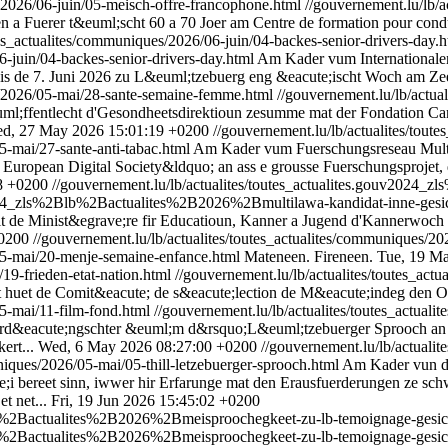
s/2026/06-juin/05-meisch-offre-francophone.html
//gouvernement.lu/lb/a
en a Fuerer t&euml;scht 60 a 70 Joer am Centre de formation pour c
tes_actualites/communiques/2026/06-juin/04-backes-senior-drivers-day.h
6-juin/04-backes-senior-drivers-day.html
Am Kader vum Internationalen
 bis de 7. Juni 2026 zu L&euml;tzebuerg eng &eacute;ischt Woch am Z
es/2026/05-mai/28-sante-semaine-femme.html
//gouvernement.lu/lb/actua
;ffentlecht d'Gesondheetsdirektioun zesumme mat der Fondation Ca
d, 27 May 2026 15:01:19 +0200
//gouvernement.lu/lb/actualites/tout
5-mai/27-sante-anti-tabac.html
Am Kader vum Fuerschungsreseau MultiL
European Digital Society&ldquo; an ass e grousse Fuerschungsprojet,
28 +0200
//gouvernement.lu/lb/actualites/toutes_actualites.gouv202
uv2024_zls%2Blb%2Bactualites%2B2026%2Bmultilawa-kandidat-inne-gesi
llt de Minist&egrave;re fir Educatioun, Kanner a Jugend d'Kannerwoc
0200
//gouvernement.lu/lb/actualites/toutes_actualites/communiques/
/05-mai/20-menje-semaine-enfance.html
Mateneen. Fireneen.
Tue, 19 M
/19-frieden-etat-nation.html
//gouvernement.lu/lb/actualites/toutes_actu
t huet de Comit&eacute; de s&eacute;lection de M&eacute;indeg den 
05-mai/11-film-fond.html
//gouvernement.lu/lb/actualites/toutes_actual
;Verd&eacute;ngschter &euml;m d&rsquo;L&euml;tzebuerger Sprooch an
ert...
Wed, 6 May 2026 08:27:00 +0200
//gouvernement.lu/lb/actualit
niques/2026/05-mai/05-thill-letzebuerger-sprooch.html
Am Kader vun de
;i bereet sinn, iwwer hir Erfarunge mat den Erausfuerderungen ze sc
t net...
Fri, 19 Jun 2026 15:45:02 +0200
Blb%2Bactualites%2B2026%2Bmeisproochegkeet-zu-lb-temoignage-gesic
Blb%2Bactualites%2B2026%2Bmeisproochegkeet-zu-lb-temoignage-gesic