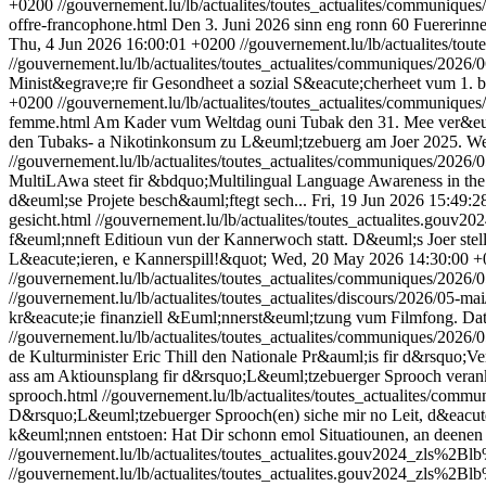
+0200
//gouvernement.lu/lb/actualites/toutes_actualites/communique
offre-francophone.html
Den 3. Juni 2026 sinn eng ronn 60 Fuererinn
Thu, 4 Jun 2026 16:00:01 +0200
//gouvernement.lu/lb/actualites/tou
//gouvernement.lu/lb/actualites/toutes_actualites/communiques/2026/0
Minist&egrave;re fir Gesondheet a sozial S&eacute;cherheet vum 1.
+0200
//gouvernement.lu/lb/actualites/toutes_actualites/communiqu
femme.html
Am Kader vum Weltdag ouni Tubak den 31. Mee ver&euml
den Tubaks- a Nikotinkonsum zu L&euml;tzebuerg am Joer 2025.
We
//gouvernement.lu/lb/actualites/toutes_actualites/communiques/2026/0
MultiLAwa steet fir &bdquo;Multilingual Language Awareness in the 
d&euml;se Projete besch&auml;ftegt sech...
Fri, 19 Jun 2026 15:49:
gesicht.html
//gouvernement.lu/lb/actualites/toutes_actualites.go
f&euml;nneft Editioun vun der Kannerwoch statt. D&euml;s Joer ste
L&eacute;ieren, e Kannerspill!&quot;
Wed, 20 May 2026 14:30:00 +
//gouvernement.lu/lb/actualites/toutes_actualites/communiques/2026
//gouvernement.lu/lb/actualites/toutes_actualites/discours/2026/05-mai
kr&eacute;ie finanziell &Euml;nnerst&euml;tzung vum Filmfong. Da
//gouvernement.lu/lb/actualites/toutes_actualites/communiques/2026/
de Kulturminister Eric Thill den Nationale Pr&auml;is fir d&rsquo
ass am Aktiounsplang fir d&rsquo;L&euml;tzebuerger Sprooch verank
sprooch.html
//gouvernement.lu/lb/actualites/toutes_actualites/commu
D&rsquo;L&euml;tzebuerger Sprooch(en) siche mir no Leit, d&eacute
k&euml;nnen entstoen: Hat Dir schonn emol Situatiounen, an deenen e
//gouvernement.lu/lb/actualites/toutes_actualites.gouv2024_zls%2
//gouvernement.lu/lb/actualites/toutes_actualites.gouv2024_zls%2