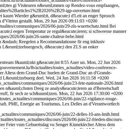
ment.lu/lb/actualites/toutes_actualites/video-conference-
euml;ttes gi Visiteuren n&euml;mmen op Rendez-vous empfaangen,
tualites%2Barticles1%2B2026%2B29-igp-ouverture.html
et kaum Wierder g&euml;tt, d&eacute;i d'Leit an enger Sprooch
'Vitrinn gestallt.
Mon, 29 Jun 2026 09:11:03 +0200
actualites/communiques/2026/06-juin/29-zls-wuertschatz.html
Bei
acute;i eegen Temperatur ze regul&eacute;ieren; si schweesse manner
iques/2026/06-juin/26-sante-chaleur-bebe.html
h &ndash; Reegelen a Recommandatioune fir eng inklusiv
 L&euml;tzebuergesch, d&eacute;i den ZLS an enker
estream f&auml;nkt g&eacute;int 8:55 Auer un.
Mon, 22 Jun 2026
/gouvernement.lu/lb/actualites/toutes_actualites/video-conference-
er Altess dem Grand-Duc huelen de Grand-Duc an d'Grande-
ad L&euml;tzebuerg deel.
Wed, 24 Jun 2026 16:11:58 +0200
tes_actualites/communiques/2026/06-juin/23-fete-nationale-2026.html
den n&auml;chsten Deeg ze analys&eacute;ieren an d'Bereetschaft
uff, fir sech ze sch&uuml;tzen.
Mon, 22 Jun 2026 17:30:00 +0200
s/toutes_actualites/communiques/2026/06-juin/22-vigilance-rouge-
haft, PME, Energie an Tourismus, Lex Delles an d'Verantwortlech
es_actualites/communiques/2026/06-juin/22-delles-10-ans-lmih.html
tualites/toutes_actualites/discours/2026/06-juin/22-frieden-discours-
her Feier vum Gebuertsdag vu Senger Kinneklecher Altess dem