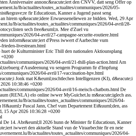
hten Anniversaire annonc&eacute;iert den CNVV, datt seng Offer op
nement.lu/lb/actualites/toutes_actualites/communiques/2026/05-
ist&egrave;re fir Educatioun, Kanner a Jugend passt seng
e an hirem sp&eacute;idere Erwuesseneliewen ze bidden.
Wed, 29 Apr
ent.lu/lb/actualites/toutes_actualites/communiques/2026/04-avril/28-
otocyclisten sech free&euml;n. Mee d'Zuel vu
/communiques/2026/04-avril/27-campagne-securite-routiere.html
eden inform&eacute;iert d'Press iwwert d'Aarbechte vum
-frieden-livestream.html
huet de Kulturminister Eric Thill den nationalen Aktiounsplang
8 +0200
actualites/communiques/2026/04-avril/21-thill-plan-action.html
Am
ml;tzebuerg d'Ausdeenung vu sengem Programm fir d'Impfung
tes/communiques/2026/04-avril/17-vaccination-hpv.html
acute;i Jonk mat K&euml;nschtlechen Intelligenzen (KI), d&eacute;i
 2026 10:38:46 +0200
_actualites/communiques/2026/04-avril/16-meisch-chatbots.html
De
nraum (RENLA) elo online iwwer MyGuichet.lu m&eacute;iglech ass.
ernement.lu/lb/actualites/toutes_actualites/communiques/2026/04-
um H&auml;r Pascal Jann, Chef vum Departement Et&uuml;den, ass
, 15 Apr 2026 10:36:28 +0200
ml
ml
De 14. Abr&euml;ll 2026 hunn de Minister fir Educatioun, Kanner
;iert iwwert den aktuelle Stand vun de Viraarbechte fir en neie
uvernement.lu/lb/actualites/toutes_actualites/communiques/2026/04-