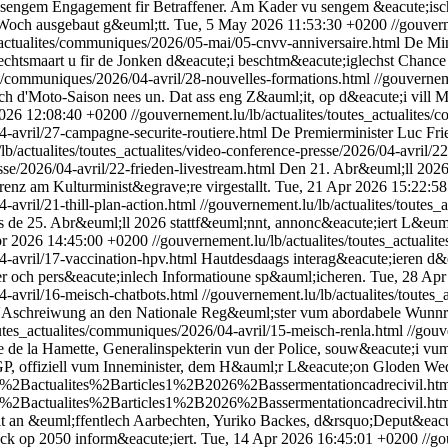
 sengem Engagement fir Betraffener. Am Kader vu sengem &eacute;isc
 Woch ausgebaut g&euml;tt.
Tue, 5 May 2026 11:53:30 +0200
//gouver
s_actualites/communiques/2026/05-mai/05-cnvv-anniversaire.html
De Min
echtsmaart u fir de Jonken d&eacute;i beschtm&eacute;iglechst Chanc
tes/communiques/2026/04-avril/28-nouvelles-formations.html
//gouvernem
 d'Moto-Saison nees un. Dat ass eng Z&auml;it, op d&eacute;i vill M
2026 12:08:40 +0200
//gouvernement.lu/lb/actualites/toutes_actualites
4-avril/27-campagne-securite-routiere.html
De Premierminister Luc Fri
lb/actualites/toutes_actualites/video-conference-presse/2026/04-avril/22
sse/2026/04-avril/22-frieden-livestream.html
Den 21. Abr&euml;ll 2026 
renz am Kulturminist&egrave;re virgestallt.
Tue, 21 Apr 2026 15:22:5
-avril/21-thill-plan-action.html
//gouvernement.lu/lb/actualites/toutes_
 de 25. Abr&euml;ll 2026 stattf&euml;nnt, annonc&eacute;iert L&eu
pr 2026 14:45:00 +0200
//gouvernement.lu/lb/actualites/toutes_actuali
4-avril/17-vaccination-hpv.html
Hautdesdaags interag&eacute;ieren d&e
 och pers&eacute;inlech Informatioune sp&auml;icheren.
Tue, 28 Apr
04-avril/16-meisch-chatbots.html
//gouvernement.lu/lb/actualites/toutes
t d'Aschreiwung an den Nationale Reg&euml;ster vum abordabele Wun
outes_actualites/communiques/2026/04-avril/15-meisch-renla.html
//gouv
de la Hamette, Generalinspekterin vun der Police, souw&eacute;i v
GP, offiziell vum Inneminister, dem H&auml;r L&eacute;on Gloden
Wed
Blb%2Bactualites%2Barticles1%2B2026%2Bassermentationcadrecivil.ht
Blb%2Bactualites%2Barticles1%2B2026%2Bassermentationcadrecivil.ht
t an &euml;ffentlech Aarbechten, Yuriko Backes, d&rsquo;Deput&eacute
ck op 2050 inform&eacute;iert.
Tue, 14 Apr 2026 16:45:01 +0200
//go