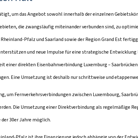
ätigt, um das Angebot sowohl innerhalb der einzelnen Gebietskör
Gebieten, die zwangsläufig miteinander verbunden sind, zu optim
einland-Pfalz und Saarland sowie der Region Grand Est fertiggest
nterstützen und neue Impulse für eine strategische Entwicklung
keit einer direkten Eisenbahnverbindung Luxemburg – Saarbrücken 
rungen. Eine Umsetzung ist deshalb nur schrittweise und etappenwe
ng, um Fernverkehrsverbindungen zwischen Luxembourg, Saarbrück
rden. Die Umsetzung einer Direktverbindung als regelmäßige Reg
 der 30er Jahre möglich.
einland-Pfalz ist ihre Finanzierung jedoch abhängig von der Entwi