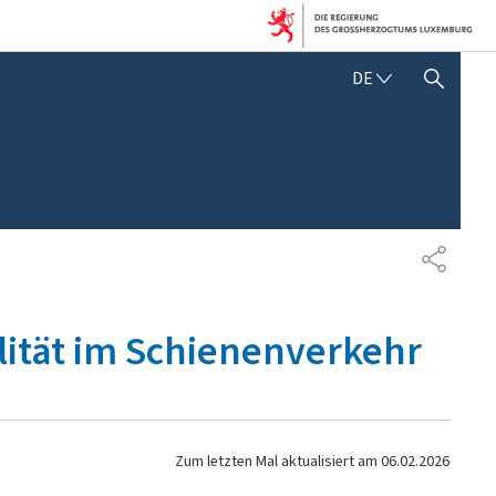
D
DE
SUCHFLED ANZEIGEN / SCHLIESSEN
E
U
T
S
C
H
T
E
I
L
ität im Schienenverkehr
E
N
Zum letzten Mal aktualisiert am
06.02.2026