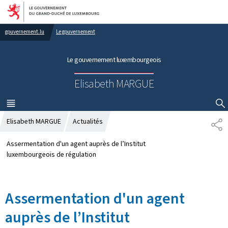
Aller au menu principal
Aller au contenu
gouvernement.lu
Le gouvernement
Le gouvernement luxembourgeois
Elisabeth MARGUE
MENU
PRINCIPAL
AFFICHER / MASQUER LA RECHERCHE
Elisabeth MARGUE
Actualités
P
A
R
Assermentation d'un agent auprès de l’Institut
T
luxembourgeois de régulation
A
G
E
Assermentation d'un agent
auprès de l’Institut