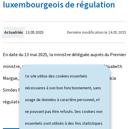
luxembourgeois de régulation
C
Dernière modification le
14.05.2025
Actualités
13.05.2025
r
En date du 13 mai 2025, la ministre déléguée auprès du Premier
é
ministre, chargée des Médias et de la Connectivité, Elisabeth
e
Ce site utilise des cookies essentiels
Margue, a procédé à l’assermentation de Madame Patricia
l
nécessaires à son bon fonctionnement, sans
Simões Nunes auprès de l’Institut luxembourgeois de
e
usage de données à caractère personnel, et
régulation.
ne pouvant pas être refusés. Des cookies non
essentiels sont utilisés à des fins statistiques