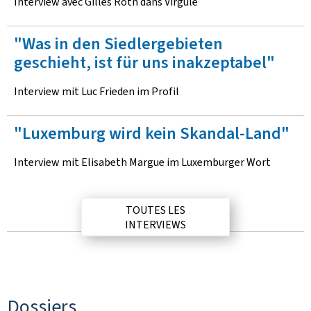
t
Interview avec Gilles Roth dans Virgule
e
"Was in den Siedlergebieten
r
geschieht, ist für uns inakzeptabel"
v
i
Interview mit Luc Frieden im Profil
e
"Luxemburg wird kein Skandal-Land"
w
s
Interview mit Elisabeth Margue im Luxemburger Wort
TOUTES LES
INTERVIEWS
Dossiers