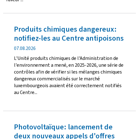
p
u
Produits chimiques dangereux:
b
notifiez-les au Centre antipoisons
l
d
07.08.2026
a
L'Unité produits chimiques de l'Administration de
i
t
l'environnement a mené, en 2025-2026, une série de
e
contrôles afin de vérifier si les mélanges chimiques
c
d
dangereux commercialisés sur le marché
e
a
luxembourgeois avaient été correctement notifiés
p
au Centre...
u
t
b
l
i
i
c
o
Photovoltaïque: lancement de
a
deux nouveaux appels d'offres
n
t