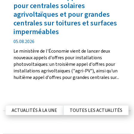
pour centrales solaires
i
o
agrivoltaïques et pour grandes
n
centrales sur toitures et surfaces
imperméables
d
05.08.2026
a
Le ministère de l'Économie vient de lancer deux
t
nouveaux appels d'offres pour installations
e
photovoltaïques: un troisième appel d'offres pour
d
installations agrivoltaïques ("agri-PV"), ainsi qu'un
e
huitième appel d'offres pour grandes centrales sur...
p
u
b
l
i
ACTUALITÉS À LA UNE
TOUTES LES ACTUALITÉS
c
a
t
i