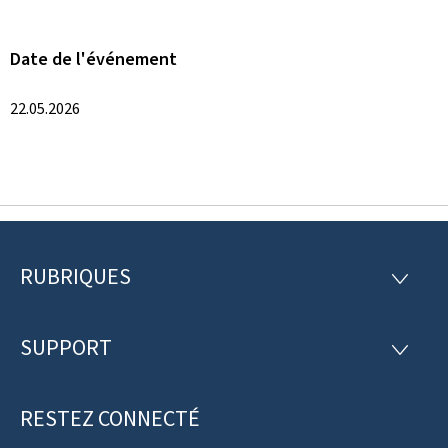
Date de l'événement
22.05.2026
RUBRIQUES
P
R
U
i
B
R
SUPPORT
e
S
I
U
Q
d
P
U
P
RESTEZ CONNECTÉ
d
E
O
S