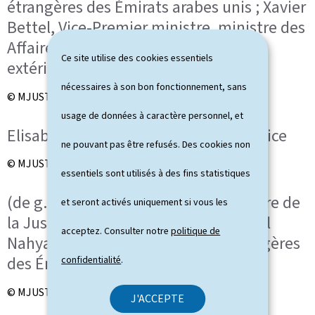
étrangères des Émirats arabes unis ; Xavier
Bettel, Vice-Premier ministre, ministre des
Affaires étrangères et du Commerce
Ce site utilise des cookies essentiels
extérieur
nécessaires à son bon fonctionnement, sans
© MJUST
usage de données à caractère personnel, et
Elisabeth Margue, ministre de la Justice
ne pouvant pas être refusés. Des cookies non
© MJUST
essentiels sont utilisés à des fins statistiques
(de g. à dr.) Elisabeth Margue, ministre de
et seront activés uniquement si vous les
la Justice ; S.A. Abdallah Ben Zayed Al
acceptez. Consulter notre
politique de
Nahyane, ministre des Affaires étrangères
des Émirats arabes unis
confidentialité
.
© MJUST
J'ACCEPTE