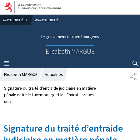
Aller au menu principal
Aller au contenu
gouvernement.lu
Le gouvernement
Le gouvernement luxembourgeois
Elisabeth MARGUE
MENU
PRINCIPAL
AFFICHER / MASQUER LA RECHERCHE
Elisabeth MARGUE
Actualités
P
A
R
Signature du traité d’entraide judiciaire en matière
T
pénale entre le Luxembourg et les Émirats arabes
A
unis
G
E
Signature du traité d’entraide