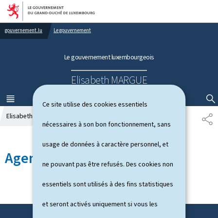
Aller au menu principal
Aller au contenu
gouvernement.lu
Le gouvernement
Le gouvernement luxembourgeois
Elisabeth MARGUE
MENU
PRINCIPAL
AFFICHER / MASQUER LA RECHERCHE
Ce site utilise des cookies essentiels
Elisabeth MARGUE
Agenda
P
nécessaires à son bon fonctionnement, sans
A
R
usage de données à caractère personnel, et
T
Agenda
A
ne pouvant pas être refusés. Des cookies non
G
E
essentiels sont utilisés à des fins statistiques
et seront activés uniquement si vous les