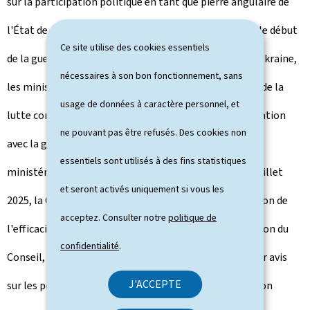
sur la participation politique en tant que pierre angulaire de
l'État de droit. Par la suite, comme c'est le cas depuis le début
Ce site utilise des cookies essentiels
de la guerre d'agression menée par la Russie contre l'Ukraine,
nécessaires à son bon fonctionnement, sans
les ministres seront informés de l'état d'avancement de la
usage de données à caractère personnel, et
lutte contre l'impunité pour les crimes commis en relation
ne pouvant pas être refusés. Des cookies non
avec la guerre en Ukraine. Pour finir, une discussion
essentiels sont utilisés à des fins statistiques
ministérielle sera consacrée à l'avenir d'Eurojust. En juillet
et seront activés uniquement si vous les
2025, la Commission européenne a publié une évaluation de
acceptez. Consulter notre
politique de
l'efficacité et de l'efficience d'Eurojust. Lors de la réunion du
confidentialité
.
Conseil, les ministres auront l'occasion d'exprimer leur avis
J'ACCEPTE
sur les possibilités pour Eurojust d'améliorer encore son