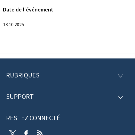
Date de l'événement
13.10.2025
RUBRIQUES
P
R
U
i
B
R
SUPPORT
e
S
I
U
Q
d
P
U
P
RESTEZ CONNECTÉ
d
E
O
S
R
e
T
F
R
T