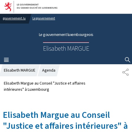
Aller au menu principal
Aller au contenu
gouvernement.lu
Le gouvernement
Le gouvernement luxembourgeois
Elisabeth MARGUE
MENU
PRINCIPAL
AFFICHER / MASQUER LA RECHERCHE
Elisabeth MARGUE
Agenda
P
A
R
Elisabeth Margue au Conseil "Justice et affaires
T
intérieures" à Luxembourg
A
G
E
Elisabeth Margue au Conseil
"Justice et affaires intérieures" à