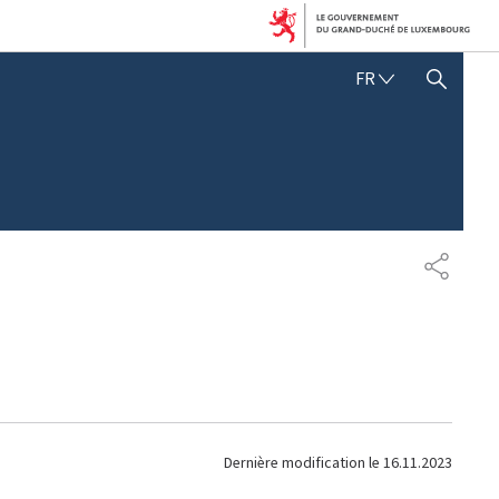
F
FR
AFFICHER / MASQUER LA RECHERCHE
R
A
N
Ç
A
I
S
P
A
R
T
A
G
E
Dernière modification le
16.11.2023