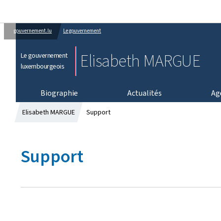
gouvernement.lu
Le gouvernement
Elisabeth MARGUE
Le gouvernement
luxembourgeois
Biographie
Actualités
Ag
Elisabeth MARGUE
Support
Support