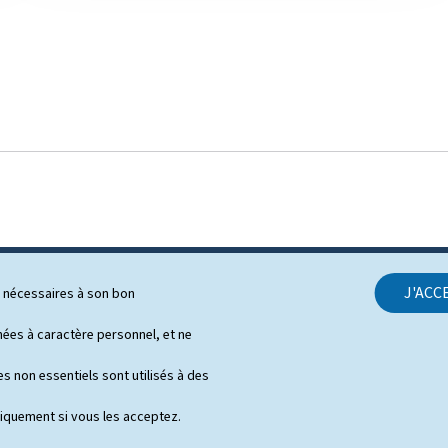
J'ACC
ls nécessaires à son bon
SUPPORT
es à caractère personnel, et ne
Contact
s non essentiels sont utilisés à des
Plan du site
niquement si vous les acceptez.
A propos