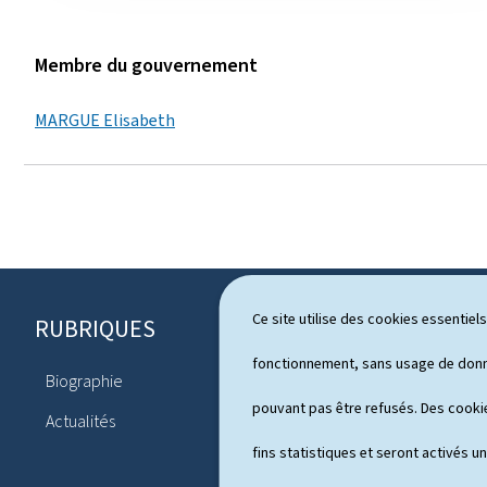
q
u
Membre du gouvernement
e
MARGUE Elisabeth
s
Ce site utilise des cookies essentie
RUBRIQUES
P
i
fonctionnement, sans usage de donné
Biographie
Agenda
e
pouvant pas être refusés. Des cookie
Actualités
d
fins statistiques et seront activés u