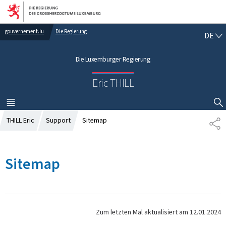
Zur Hauptnavigation
Zum Inhalt
gouvernement.lu
Die Regierung
D
DE
E
U
Die Luxemburger Regierung
T
S
Eric THILL
C
H
MENÜ
HAUPT-
SUCHFLED ANZEIGEN / SCHLIESSEN
THILL Eric
Support
Sitemap
T
E
I
L
Sitemap
E
N
Zum letzten Mal aktualisiert am
12.01.2024