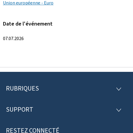
Union européenne - Euro
Date de l'événement
07.07.2026
RUBRIQUES
P
R
U
i
B
R
SUPPORT
e
S
I
U
Q
d
P
U
P
RESTEZ CONNECTÉ
E