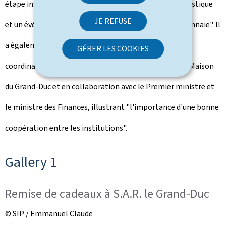
étape institutionnelle, un moment de continuité dynastique
JE REFUSE
et un événement historique important pour notre monnaie". Il
a également mis en avant le rôle de la BCL dans la
GÉRER LES COOKIES
coordination du projet, mené en concertation avec la Maison
du Grand-Duc et en collaboration avec le Premier ministre et
le ministre des Finances, illustrant "l'importance d'une bonne
coopération entre les institutions".
Gallery 1
Remise de cadeaux à S.A.R. le Grand-Duc
© SIP / Emmanuel Claude