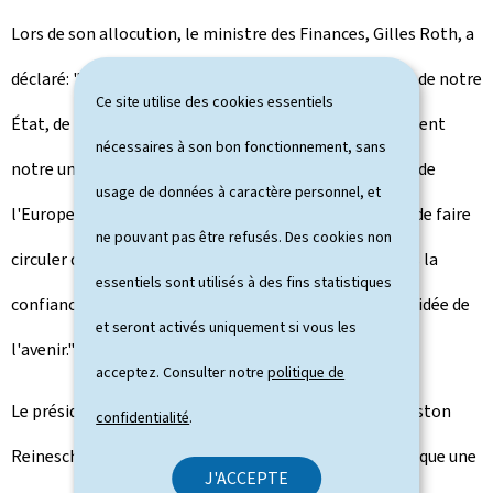
Lors de son allocution, le ministre des Finances, Gilles Roth, a
déclaré: "Les nouvelles pièces expriment la continuité de notre
Ce site utilise des cookies essentiels
État, de notre nation et de notre dynastie. Elles incarnent
nécessaires à son bon fonctionnement, sans
notre unité nationale et notre avenir commun au sein de
usage de données à caractère personnel, et
l'Europe. Les pièces de monnaie ne se contentent pas de faire
ne pouvant pas être refusés. Des cookies non
circuler des biens et des services. Elles portent en elles la
essentiels sont utilisés à des fins statistiques
confiance, la mémoire, l'identité ainsi qu'une certaine idée de
et seront activés uniquement si vous les
l'avenir."
acceptez. Consulter notre
politique de
Le président de la Banque centrale du Luxembourg, Gaston
confidentialité
.
Reinesch, a souligné que cette nouvelle émission "marque une
J'ACCEPTE