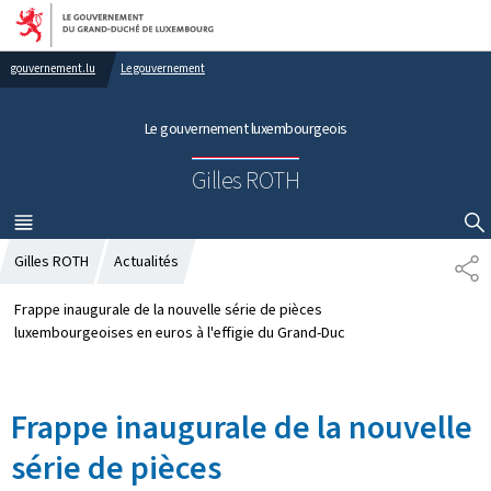
Aller au menu principal
Aller au contenu
gouvernement.lu
Le gouvernement
Le gouvernement luxembourgeois
Gilles ROTH
MENU
PRINCIPAL
AFFICHER / MASQUER LA RECHERCHE
Gilles ROTH
Actualités
P
A
R
Frappe inaugurale de la nouvelle série de pièces
T
luxembourgeoises en euros à l'effigie du Grand-Duc
A
G
E
Frappe inaugurale de la nouvelle
série de pièces