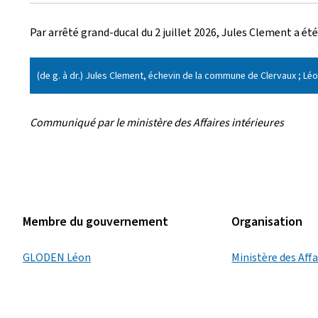
r
Par arrêté grand-ducal du 2 juillet 2026, Jules Clement a 
é
e
(de g. à dr.) Jules Clement, échevin de la commune de Clervaux ; Léo
l
Communiqué par le ministère des Affaires intérieures
e
Membre du gouvernement
Organisation
GLODEN Léon
Ministère des Affa