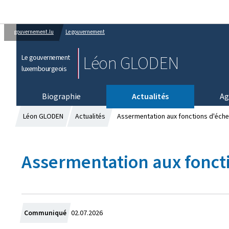
gouvernement.lu
Le gouvernement
Léon GLODEN
Le gouvernement
luxembourgeois
Biographie
Actualités
Ag
Léon GLODEN
Actualités
Assermentation aux fonctions d'éche
Assermentation aux fonct
C
Communiqué
02.07.2026