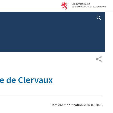
AFFICHER / MASQUER LA RECHERCHE
P
A
R
T
e de Clervaux
A
G
E
Dernière modification le
02.07.2026