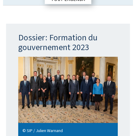
a
t
i
o
n
Dossier: Formation du
gouvernement 2023
© SIP / Julien Warnand