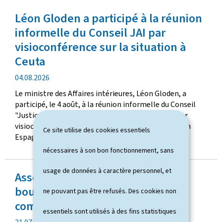
Léon Gloden a participé à la réunion
informelle du Conseil JAI par
visioconférence sur la situation à
Ceuta
d
04.08.2026
a
Le ministre des Affaires intérieures, Léon Gloden, a
t
participé, le 4 août, à la réunion informelle du Conseil
e
"Justice et affaires intérieures" (JAI), organisée par
d
visioconférence, consacrée à la situation à Ceuta, en
Ce site utilise des cookies essentiels
e
Espagne.
p
nécessaires à son bon fonctionnement, sans
u
b
usage de données à caractère personnel, et
Assermentation aux fonctions de
l
i
bourgmestre et échevin de la
ne pouvant pas être refusés. Des cookies non
c
commune d'Ell
a
essentiels sont utilisés à des fins statistiques
t