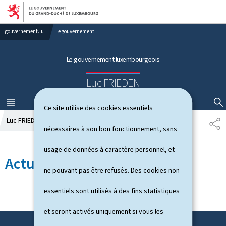
Aller au menu principal
Aller au contenu
gouvernement.lu
Le gouvernement
Le gouvernement luxembourgeois
Luc FRIEDEN
MENU
PRINCIPAL
AFFICHER / MASQUER LA RECHERCHE
Ce site utilise des cookies essentiels
Luc FRIEDEN
Actualités
P
nécessaires à son bon fonctionnement, sans
A
R
usage de données à caractère personnel, et
T
Actualités
A
ne pouvant pas être refusés. Des cookies non
G
E
essentiels sont utilisés à des fins statistiques
et seront activés uniquement si vous les