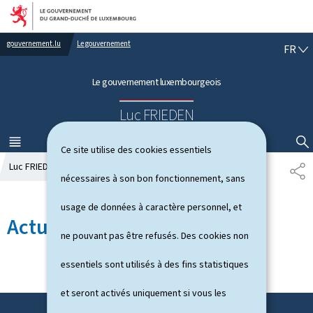
Aller au menu principal
Aller au contenu
gouvernement.lu
Le gouvernement
F
FR
R
A
Le gouvernement luxembourgeois
N
Ç
Luc FRIEDEN
A
I
S
MENU
PRINCIPAL
AFFICHER / MASQUER LA RECHERCHE
Ce site utilise des cookies essentiels
Luc FRIEDEN
Actualités
P
nécessaires à son bon fonctionnement, sans
A
R
usage de données à caractère personnel, et
T
Actualités
A
ne pouvant pas être refusés. Des cookies non
G
E
essentiels sont utilisés à des fins statistiques
et seront activés uniquement si vous les