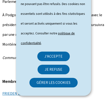
Parlement croate.
ne pouvant pas être refusés. Des cookies non
essentiels sont utilisés à des fins statistiques
À Podgorica, au Monténégro, Luc Frieden aura un dîner avec le
et seront activés uniquement si vous les
président Jakov Milatović. Le lendemain, la visite se poursuivra
acceptez. Consulter notre
politique de
par une réunion de travail avec le Premier ministre du
confidentialité
.
Monténégro, Milojko Spajić.
J'ACCEPTE
Communiqué par le ministère d'État
JE REFUSE
Membre du gouvernement
GÉRER LES COOKIES
FRIEDEN Luc