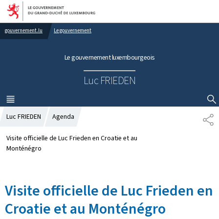
Aller au menu principal
Aller au contenu
gouvernement.lu
Le gouvernement
Le gouvernement luxembourgeois
Luc FRIEDEN
MENU
PRINCIPAL
AFFICHER / MASQUER LA RECHERCHE
Luc FRIEDEN
Agenda
P
A
R
Visite officielle de Luc Frieden en Croatie et au
T
Monténégro
A
G
E
Visite officielle de Luc Frieden en
Croatie et au Monténégro