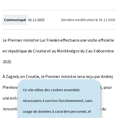
C
Dernière modification le
01.12.2025
Communiqué
01.12.2025
r
Le Premier ministre Luc Frieden effectuera une visite officielle
é
en république de Croatie et au Monténégro du 2 au 3 décembre
e
2025.
l
e
À Zagreb, en Croatie, le Premier ministre sera reçu par Andrej
Plenković, Premier ministre de la république de Croatie, pour
Ce site utilise des cookies essentiels
une entrevue de travail. Dans le cadre de cette visite, il
nécessaires à son bon fonctionnement, sans
rencontrera également Gordan Jandroković, président du
usage de données à caractère personnel, et