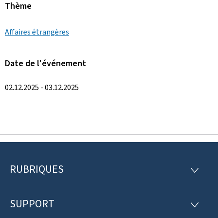
Thème
Affaires étrangères
Date de l'événement
02.12.2025 - 03.12.2025
RUBRIQUES
P
R
U
i
B
R
SUPPORT
e
S
I
U