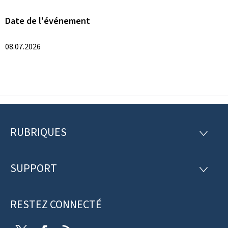
Date de l'événement
08.07.2026
RUBRIQUES
P
R
U
i
B
R
SUPPORT
e
S
I
U
Q
d
P
U
P
RESTEZ CONNECTÉ
d
E
O
S
R
e