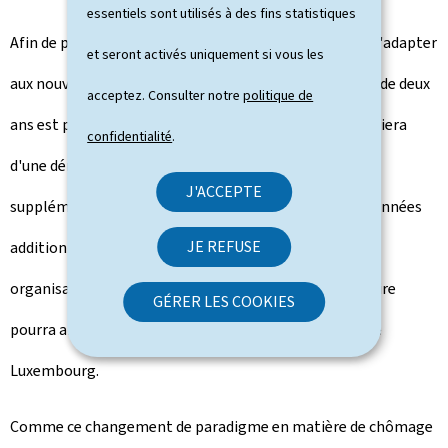
essentiels sont utilisés à des fins statistiques
Afin de permettre aux administrations nationales de s'adapter
et seront activés uniquement si vous les
aux nouvelles règles, une période transitoire générale de deux
acceptez. Consulter notre
politique de
ans est prévue dans la révision. Le Luxembourg bénéficiera
confidentialité
.
d'une dérogation spécifique lui accordant trois années
J'ACCEPTE
supplémentaires, auxquelles pourront s'ajouter deux années
JE REFUSE
additionnelles si les adaptations techniques et
organisationnelles le nécessitent. La période transitoire
GÉRER LES COOKIES
pourra ainsi atteindre un maximum de sept ans pour le
Luxembourg.
Comme ce changement de paradigme en matière de chômage