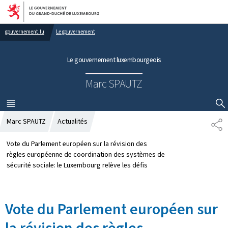
Aller au menu principal
Aller au contenu
gouvernement.lu
Le gouvernement
Le gouvernement luxembourgeois
Marc SPAUTZ
MENU
PRINCIPAL
AFFICHER / MASQUER LA RECHERCHE
Marc SPAUTZ
Actualités
P
A
R
Vote du Parlement européen sur la révision des
T
règles européenne de coordination des systèmes de
A
sécurité sociale: le Luxembourg relève les défis
G
E
Vote du Parlement européen sur