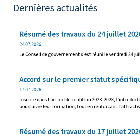
Dernières actualités
Résumé des travaux du 24 juillet 202
d
24.07.2026
a
Le Conseil de gouvernement s'est réuni le vendredi 24 jui
t
e
d
Accord sur le premier statut spécifi
e
p
d
17.07.2026
u
a
b
Inscrite dans l'accord de coalition 2023-2028, l'introduc
t
l
poursuivre leur formation, tout en renforçant l'attractiv
e
i
d
c
e
a
Résumé des travaux du 17 juillet 202
p
t
u