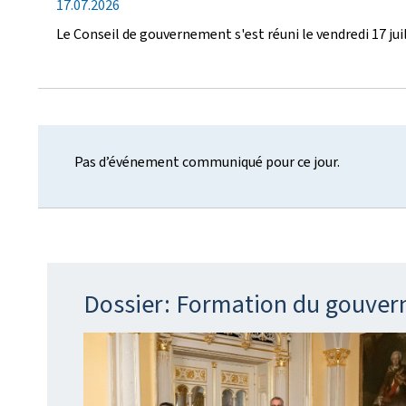
i
d
17.07.2026
b
o
a
l
Le Conseil de gouvernement s'est réuni le vendredi 17 jui
n
t
i
e
c
d
a
e
t
p
i
u
o
Pas d’événement communiqué pour ce jour.
b
n
l
i
c
a
t
i
Dossier: Formation du gouve
o
n