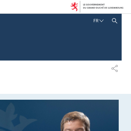
F
FR
AFFICHER / MASQUER LA RECHERCHE
R
A
N
Ç
A
I
S
P
A
R
T
A
G
E