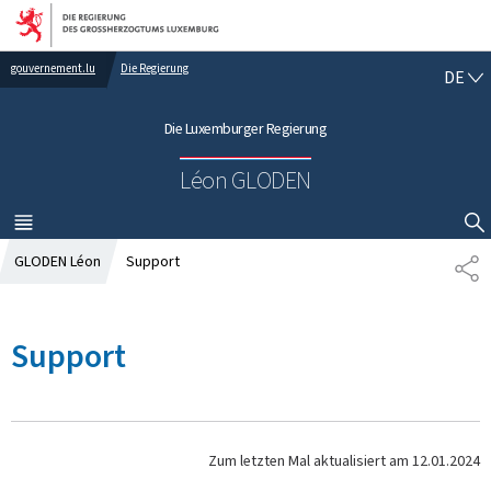
Zur Hauptnavigation
Zum Inhalt
gouvernement.lu
Die Regierung
D
DE
E
U
Die Luxemburger Regierung
T
S
Léon GLODEN
C
H
MENÜ
HAUPT-
SUCHFLED ANZEIGEN / SCHLIESSEN
GLODEN Léon
Support
T
E
I
L
Support
E
N
Zum letzten Mal aktualisiert am
12.01.2024