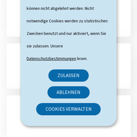
k
können nicht abgelehnt werden. Nicht
KONTAKT
e
notwendige Cookies werden zu statistischen
n
Zwecken benutzt und nur aktiviert, wenn Sie
sie zulassen. Unsere
Datenschutzbestimmungen
lesen.
SITEMAP
ZULASSEN
ABLEHNEN
COOKIES VERWALTEN
SUCHE