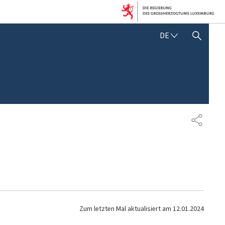
D
DE
SUCHFLED ANZEIGEN / SCHLIESSEN
E
U
T
S
C
H
T
E
I
L
E
N
Zum letzten Mal aktualisiert am
12.01.2024