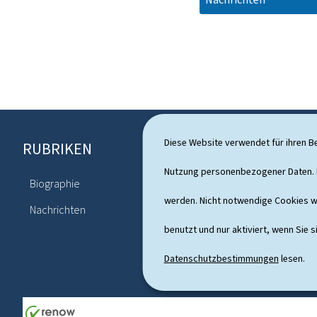
Diese Website verwendet für ihren B
RUBRIKEN
F
o
Nutzung personenbezogener Daten. D
Biographie
Agenda
o
werden. Nicht notwendige Cookies w
Nachrichten
t
benutzt und nur aktiviert, wenn Sie s
e
Datenschutzbestimmungen
lesen.
r