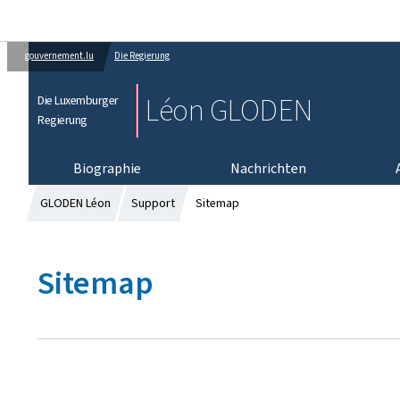
gouvernement.lu
Die Regierung
Léon GLODEN
Die Luxemburger
Regierung
Biographie
Nachrichten
GLODEN Léon
Support
Sitemap
Sitemap