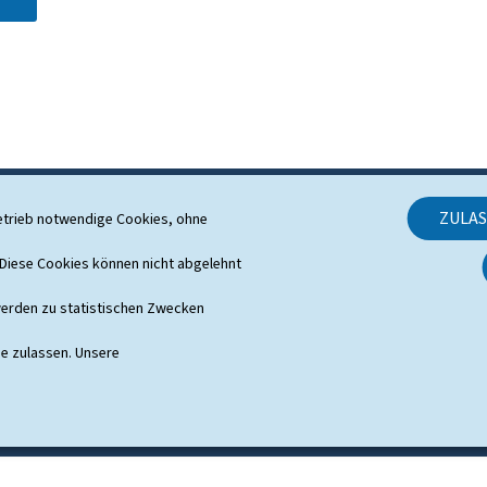
ZULA
etrieb notwendige Cookies, ohne
SUPPORT
iese Cookies können nicht abgelehnt
Kontakt
erden zu statistischen Zwecken
Sitemap
ie zulassen. Unsere
Informationen zur Webseite
Rechtliche Aspekte