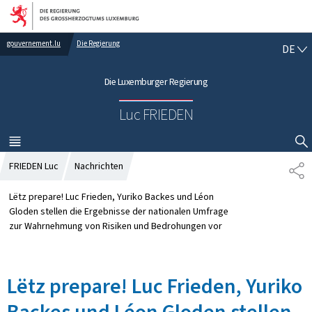
Zur Hauptnavigation
Zum Inhalt
gouvernement.lu
Die Regierung
D
DE
E
U
Die Luxemburger Regierung
T
S
Luc FRIEDEN
C
H
MENÜ
HAUPT-
SUCHFLED ANZEIGEN / SCHLIESSEN
FRIEDEN Luc
Nachrichten
T
E
I
Lëtz prepare! Luc Frieden, Yuriko Backes und Léon
L
Gloden stellen die Ergebnisse der nationalen Umfrage
E
zur Wahrnehmung von Risiken und Bedrohungen vor
N
Lëtz prepare! Luc Frieden, Yuriko