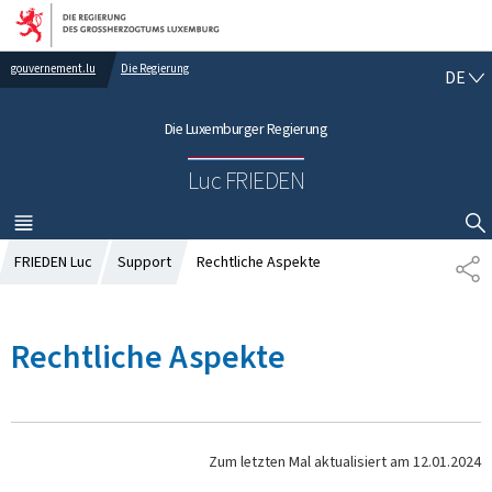
Zur Hauptnavigation
Zum Inhalt
gouvernement.lu
Die Regierung
D
DE
E
U
Die Luxemburger Regierung
T
S
Luc FRIEDEN
C
H
MENÜ
HAUPT-
SUCHFLED ANZEIGEN / SCHLIESSEN
FRIEDEN Luc
Support
Rechtliche Aspekte
T
E
I
L
Rechtliche Aspekte
E
N
Zum letzten Mal aktualisiert am
12.01.2024