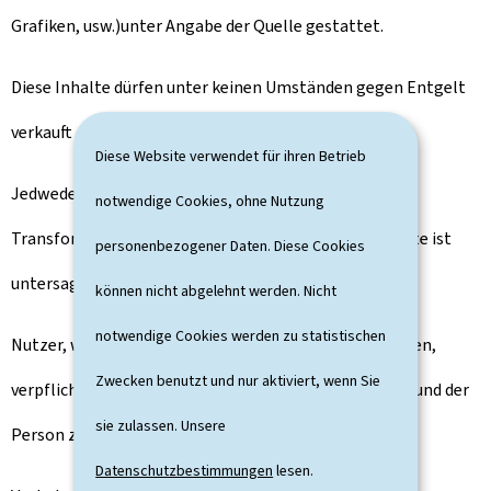
Grafiken, usw.)unter Angabe der Quelle gestattet.
Diese Inhalte dürfen unter keinen Umständen gegen Entgelt
verkauft oder verliehen werden.
Diese Website verwendet für ihren Betrieb
Jedwede vollständige oder partielle Änderung,
notwendige Cookies, ohne Nutzung
Transformation oder Anpassung der genannten Inhalte ist
personenbezogener Daten. Diese Cookies
untersagt.
können nicht abgelehnt werden. Nicht
notwendige Cookies werden zu statistischen
Nutzer, welche die Inhalte dieses Portals vervielfältigen,
Zwecken benutzt und nur aktiviert, wenn Sie
verpflichten sich, dies in Achtung der Menschenwürde und der
sie zulassen. Unsere
Person zu tun.
Datenschutzbestimmungen
lesen.