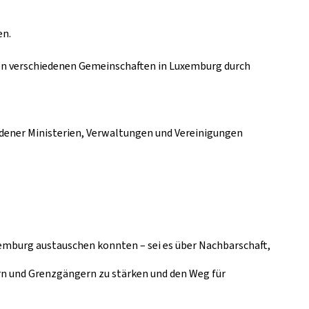
en.
den verschiedenen Gemeinschaften in Luxemburg durch
edener Ministerien, Verwaltungen und Vereinigungen
emburg austauschen konnten – sei es über Nachbarschaft,
rn und Grenzgängern zu stärken und den Weg für