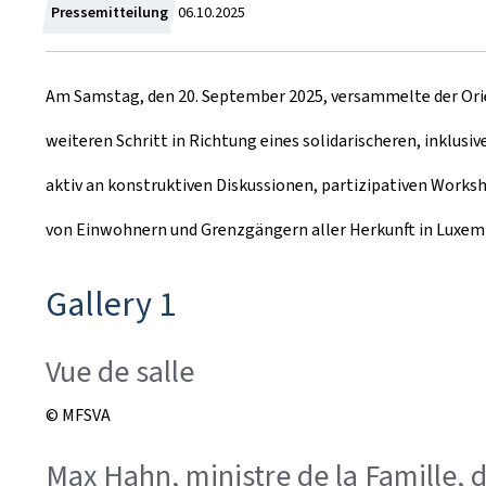
Z
Pressemitteilung
06.10.2025
u
Am Samstag, den 20. September 2025, versammelte der Or
m
weiteren Schritt in Richtung eines solidarischeren, inklus
aktiv an konstruktiven Diskussionen, partizipativen Work
von Einwohnern und Grenzgängern aller Herkunft in Luxem
Gallery 1
Vue de salle
© MFSVA
Max Hahn, ministre de la Famille, d