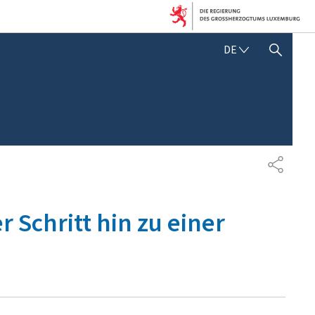
D
DE
SUCHFLED ANZEIGEN / SCHLIESSEN
E
U
T
S
C
H
T
E
I
L
 Schritt hin zu einer
E
N