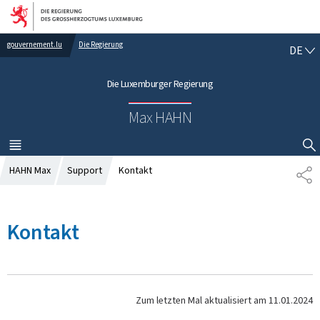
Zur Hauptnavigation
Zum Inhalt
gouvernement.lu
Die Regierung
D
DE
E
U
Die Luxemburger Regierung
T
S
Max HAHN
C
H
MENÜ
HAUPT-
SUCHFLED ANZEIGEN / SCHLIESSEN
HAHN Max
Support
Kontakt
T
E
I
L
Kontakt
E
N
Zum letzten Mal aktualisiert am
11.01.2024