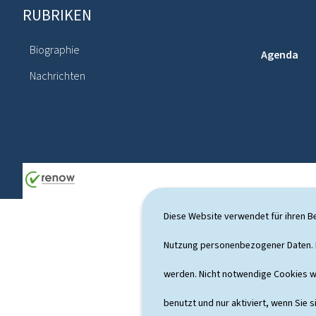
RUBRIKEN
F
o
Biographie
Agenda
o
Nachrichten
t
e
r
Diese Website verwendet für ihren B
Nutzung personenbezogener Daten. D
werden. Nicht notwendige Cookies w
benutzt und nur aktiviert, wenn Sie s