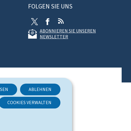
FOLGEN SIE UNS
T
F
R
w
a
S
ABONNIEREN SIE UNSEREN
i
c
S
NEWSLETTER
t
e
t
b
e
o
r
o
k
SSEN
ABLEHNEN
COOKIES VERWALTEN