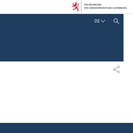
D
DE
SUCHFLED ANZEIGEN / SCHLIESSEN
E
U
T
S
C
H
T
E
I
L
E
N