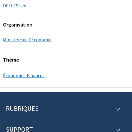
DELLES Lex
Organisation
Ministère de l'Économie
Thème
Économie - Finances
RUBRIQUES
P
R
U
i
B
R
SUPPORT
e
S