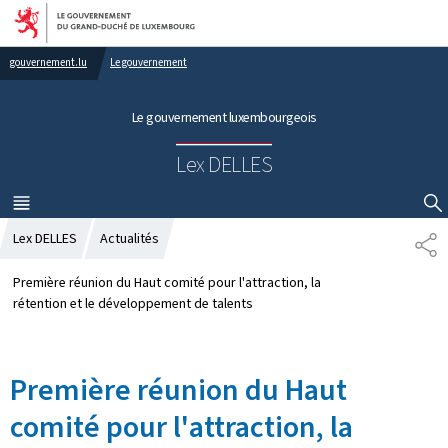
Aller au menu principal
Aller au contenu
gouvernement.lu
Le gouvernement
Le gouvernement luxembourgeois
Lex DELLES
MENU
PRINCIPAL
AFFICHER / MASQUER LA RECHERCHE
Lex DELLES
Actualités
P
A
R
Première réunion du Haut comité pour l'attraction, la
T
rétention et le développement de talents
A
G
E
Première réunion du Haut
comité pour l'attraction, la