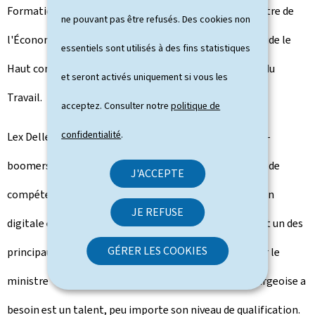
Formation professionnelle et l'Immigration. Le ministre de
ne pouvant pas être refusés. Des cookies non
l'Économie, des PME, de l'Énergie et du Tourisme préside le
essentiels sont utilisés à des fins statistiques
Haut comité en étroite concertation avec le ministre du
et seront activés uniquement si vous les
Travail.
acceptez. Consulter notre
politique de
confidentialité
.
Lex Delles a rappelé que "dans un contexte où les baby-
boomers partent à la retraite et où nous avons besoin de
J'ACCEPTE
compétences pointues pour réussir la double transition
JE REFUSE
digitale et environnementale, la pénurie de talents est un des
GÉRER LES COOKIES
principaux défis de l'économie luxembourgeoise". Pour le
ministre "toute personne dont l'économie luxembourgeoise a
besoin est un talent, peu importe son niveau de qualification.