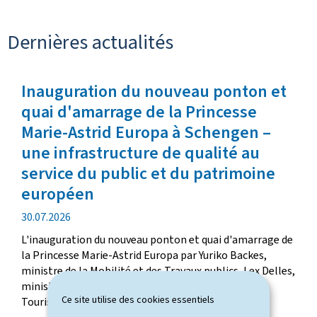
Dernières actualités
Inauguration du nouveau ponton et
quai d'amarrage de la Princesse
Marie-Astrid Europa à Schengen –
une infrastructure de qualité au
service du public et du patrimoine
européen
d
30.07.2026
a
L'inauguration du nouveau ponton et quai d'amarrage de
t
la Princesse Marie-Astrid Europa par Yuriko Backes,
e
ministre de la Mobilité et des Travaux publics, Lex Delles,
d
ministre de l'Économie, des PME, de l'Énergie et du
e
Ce site utilise des cookies essentiels
Tourisme, et Michel Gloden...
p