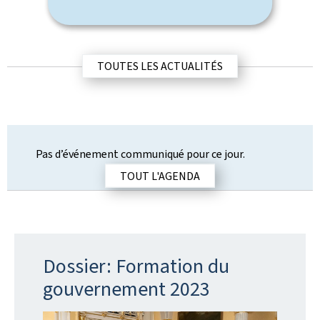
o
e
n
d
e
p
TOUTES LES ACTUALITÉS
u
b
l
i
c
a
Pas d’événement communiqué pour ce jour.
t
TOUT L'AGENDA
i
o
n
Dossier: Formation du
gouvernement 2023