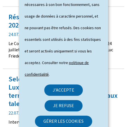
u
nécessaires à son bon fonctionnement, sans
b
Résumé des travaux du 24 juillet
l
usage de données à caractère personnel, et
i
2026
ne pouvant pas être refusés. Des cookies non
c
d
24.07.2026
a
essentiels sont utilisés à des fins statistiques
a
t
Le Conseil de gouvernement s'est réuni le vendredi 24
t
i
juillet 2026 sous la présidence du Premier ministre Luc
et seront activés uniquement si vous les
e
o
Frieden.
d
n
acceptez. Consulter notre
politique de
e
p
confidentialité
.
Selon le ministre Lex Delles, le
u
b
Luxembourg "ne perd pas de
J'ACCEPTE
l
terrain" dans la course mondiale aux
i
talents
c
JE REFUSE
a
d
22.07.2026
t
a
GÉRER LES COOKIES
i
Interview avec Lex Delles dans Virgule
t