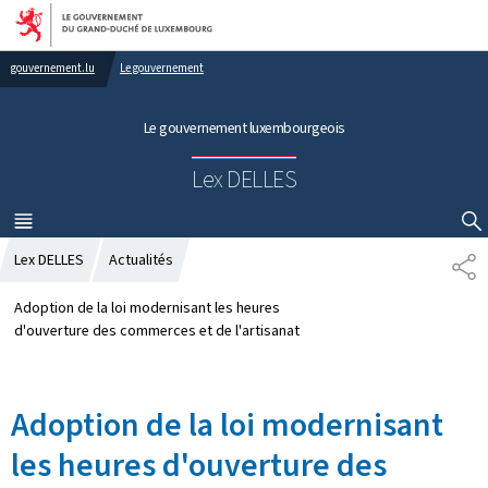
Aller au menu principal
Aller au contenu
gouvernement.lu
Le gouvernement
Le gouvernement luxembourgeois
Lex DELLES
MENU
PRINCIPAL
AFFICHER / MASQUER LA RECHERCHE
Lex DELLES
Actualités
P
A
R
Adoption de la loi modernisant les heures
T
d'ouverture des commerces et de l'artisanat
A
G
E
Adoption de la loi modernisant
les heures d'ouverture des