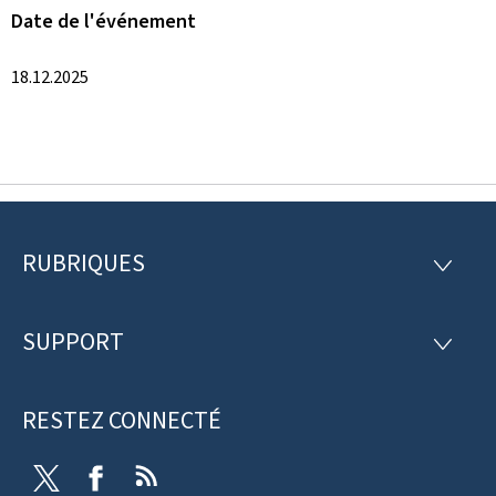
Date de l'événement
18.12.2025
RUBRIQUES
P
R
U
i
B
R
SUPPORT
e
S
I
U
Q
d
P
U
P
RESTEZ CONNECTÉ
d
E
O
S
R
e
T
F
R
T