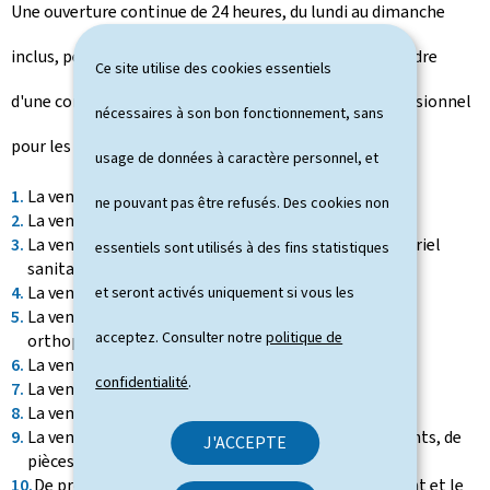
Une ouverture continue de 24 heures, du lundi au dimanche
inclus, peut être prévue en vertu d'un accord dans le cadre
Ce site utilise des cookies essentiels
d'une convention collective ou d'un accord interprofessionnel
nécessaires à son bon fonctionnement, sans
pour les activités suivantes:
usage de données à caractère personnel, et
La vente de denrées alimentaires;
ne pouvant pas être refusés. Des cookies non
La vente de médicaments et de produits de santé;
La vente de produits d'hygiène, de lavage et de matériel
essentiels sont utilisés à des fins statistiques
sanitaire;
La vente d'articles d'optique;
et seront activés uniquement si vous les
La vente d'articles médicaux, orthopédiques et
acceptez. Consulter notre
politique de
orthophoniques;
La vente d'alimentation pour animaux;
confidentialité
.
La vente de livres, de journaux et de papeterie;
La vente d'ustensiles de ménage et de cuisine;
La vente de carburants, de combustibles, de lubrifiants, de
J'ACCEPTE
pièces de rechange, d'accessoires;
De produits d'entretien pour le bon fonctionnement et le