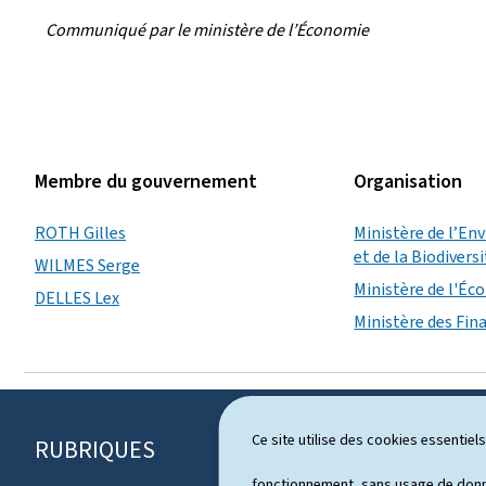
Communiqué par le ministère de l’Économie
Membre du gouvernement
Organisation
ROTH Gilles
Ministère de l’En
et de la Biodivers
WILMES Serge
Ministère de l'É
DELLES Lex
Ministère des Fin
Ce site utilise des cookies essentie
RUBRIQUES
P
fonctionnement, sans usage de donné