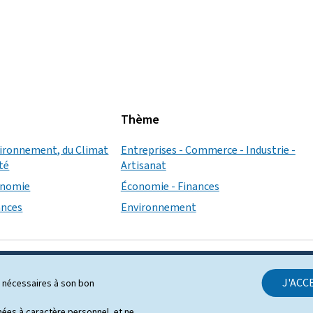
Thème
vironnement, du Climat
Entreprises - Commerce - Industrie -
ité
Artisanat
conomie
Économie - Finances
ances
Environnement
J'ACC
ls nécessaires à son bon
SUPPORT
es à caractère personnel, et ne