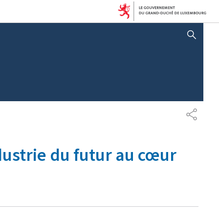
AFFICHER / MASQUER LA RECHERCHE
P
A
R
T
dustrie du futur au cœur
A
G
E