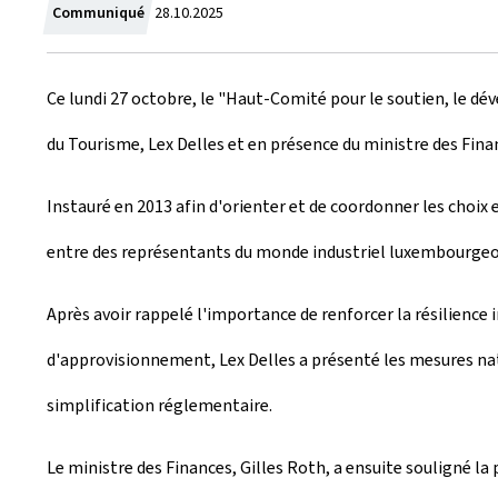
C
Communiqué
28.10.2025
r
Ce lundi 27 octobre, le "Haut-Comité pour le soutien, le dé
é
du Tourisme, Lex Delles et en présence du ministre des Finan
e
l
Instauré en 2013 afin d'orienter et de coordonner les choi
e
entre des représentants du monde industriel luxembourgeoi
Après avoir rappelé l'importance de renforcer la résilience 
d'approvisionnement, Lex Delles a présenté les mesures na
simplification réglementaire.
Le ministre des Finances, Gilles Roth, a ensuite souligné l