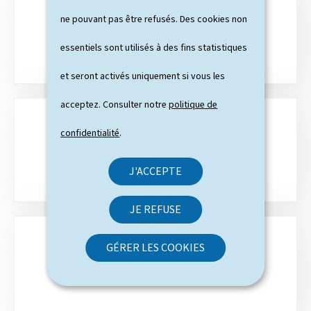
q
ne pouvant pas être refusés. Des cookies non
PLAN DU SITE
u
essentiels sont utilisés à des fins statistiques
e
et seront activés uniquement si vous les
s
acceptez. Consulter notre
politique de
confidentialité
.
RECHERCHE
J'ACCEPTE
JE REFUSE
GÉRER LES COOKIES
CONTACT