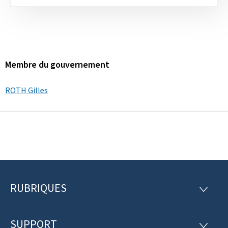
Membre du gouvernement
ROTH Gilles
RUBRIQUES
P
R
U
i
B
R
SUPPORT
S