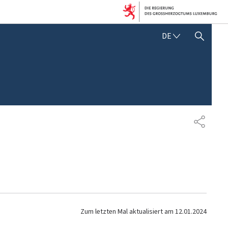
D
DE
SUCHFLED ANZEIGEN / SCHLIESSEN
E
U
T
S
C
H
T
E
I
L
E
N
Zum letzten Mal aktualisiert am
12.01.2024