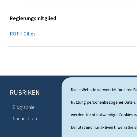
k
e
Regierungsmitglied
n
ROTH Gilles
Diese Website verwendet für ihren B
RUBRIKEN
F
o
Nutzung personenbezogener Daten. D
Biographie
Agenda
o
werden. Nicht notwendige Cookies w
Nachrichten
t
benutzt und nur aktiviert, wenn Sie s