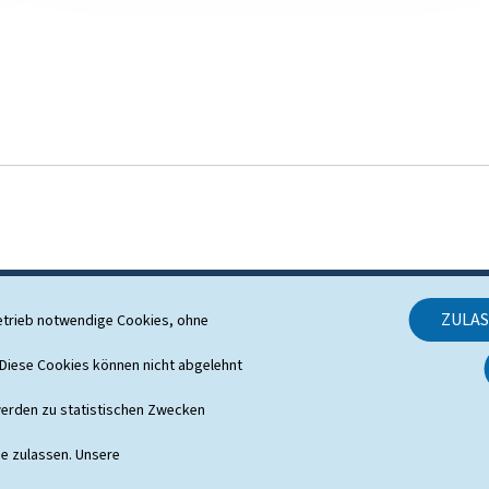
ZULA
etrieb notwendige Cookies, ohne
SUPPORT
iese Cookies können nicht abgelehnt
Kontakt
erden zu statistischen Zwecken
Sitemap
ie zulassen. Unsere
Informationen zur Webseite