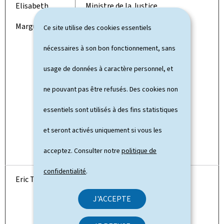
Elisabeth
Ministre de la Justice
Margue
Ce site utilise des cookies essentiels
*Ministre déléguée auprès du
nécessaires à son bon fonctionnement, sans
Premier ministre, chargée des
usage de données à caractère personnel, et
Médias et de la Connectivité
ne pouvant pas être refusés. Des cookies non
Ministre déléguée auprès du
essentiels sont utilisés à des fins statistiques
Premier ministre, chargée des
et seront activés uniquement si vous les
Relations avec le Parlement
acceptez. Consulter notre
politique de
confidentialité
.
Eric Thill
Ministre de la Culture
J'ACCEPTE
Ministre délégué au Tourisme