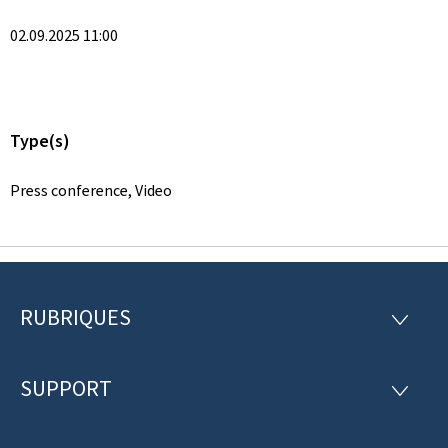
02.09.2025 11:00
Type(s)
Press conference, Video
RUBRIQUES
P
R
U
i
B
R
SUPPORT
e
S
I
U
Q
d
P
U