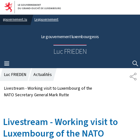
Aller au menu principal
Aller au contenu
gouvernement.lu
Le gouvernement
Le gouvernement luxembourgeois
Luc FRIEDEN
MENU
PRINCIPAL
AFFICHER / MASQUER LA RECHERCHE
Luc FRIEDEN
Actualités
S
H
A
Livestream - Working visit to Luxembourg of the
R
NATO Secretary General Mark Rutte
E
Livestream - Working visit to
Luxembourg of the NATO