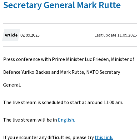
Secretary General Mark Rutte
C
Last update
11.09.2025
Article
02.09.2025
r
Press conference with Prime Minister Luc Frieden, Minister of
é
Defence Yuriko Backes and Mark Rutte, NATO Secretary
e
General.
l
e
The live stream is scheduled to start at around 11:00 am.
The live stream will be in
English.
If you encounter any difficulties, please try
this link.