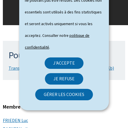
ne pouvant pas être refusés. Des cookies non
essentiels sont utilisés à des fins statistiques
et seront activés uniquement si vous les
acceptez. Consulter notre
politique de
confidentialité
.
Pour en savoir plus
J'ACCEPTE
Transcription du livestream (02.09.2025) (Word, 43 Kb)
JE REFUSE
GÉRER LES COOKIES
Membre du gouvernement
FRIEDEN Luc