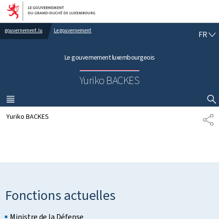
Aller au menu principal
Aller au contenu
gouvernement.lu
Le gouvernement
F
FR
R
A
Le gouvernement luxembourgeois
N
Ç
Yuriko BACKES
A
I
S
MENU
PRINCIPAL
AFFICHER / MASQUER LA RECHERCHE
Yuriko BACKES
P
A
R
T
A
G
E
Fonctions actuelles
Ministre de la Défense