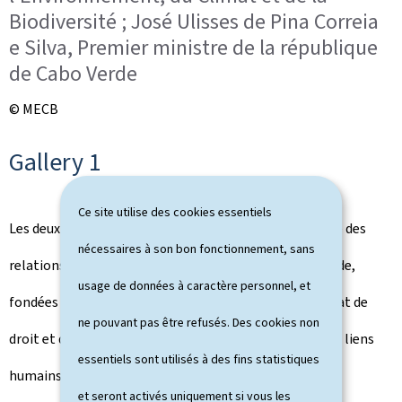
Biodiversité ; José Ulisses de Pina Correia
e Silva, Premier ministre de la république
de Cabo Verde
© MECB
Gallery 1
Ce site utilise des cookies essentiels
Les deux chefs de gouvernement ont salué l'excellence des
nécessaires à son bon fonctionnement, sans
relations d'amitié entre le Luxembourg et le Cabo Verde,
usage de données à caractère personnel, et
fondées sur des valeurs partagées de démocratie, d'État de
ne pouvant pas être refusés. Des cookies non
droit et de respect des droits humains, ainsi que sur les liens
essentiels sont utilisés à des fins statistiques
humains étroits unissant les deux pays, portés par une
et seront activés uniquement si vous les