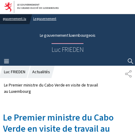
Aller au menu principal
Aller au contenu
gouvernement.lu
Le gouvernement
Le gouvernement luxembourgeois
Luc FRIEDEN
MENU
PRINCIPAL
AFFICHER / MASQUER LA RECHERCHE
Luc FRIEDEN
Actualités
P
A
R
Le Premier ministre du Cabo Verde en visite de travail
T
au Luxembourg
A
G
E
Le Premier ministre du Cabo
Verde en visite de travail au