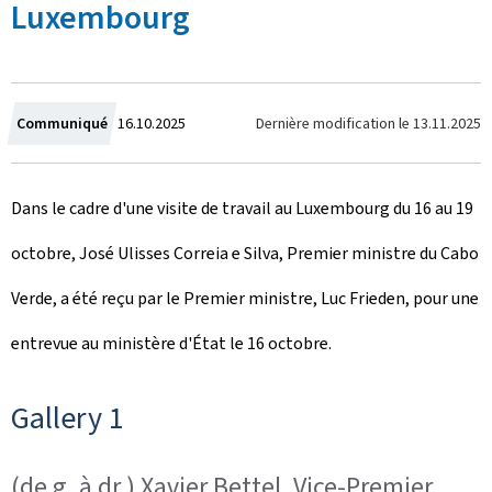
Luxembourg
C
Dernière modification le
13.11.2025
Communiqué
16.10.2025
r
Dans le cadre d'une visite de travail au Luxembourg du 16 au 19
é
octobre, José Ulisses Correia e Silva, Premier ministre du Cabo
e
Verde, a été reçu par le Premier ministre, Luc Frieden, pour une
l
entrevue au ministère d'État le 16 octobre.
e
Gallery 1
(de g. à dr.) Xavier Bettel, Vice-Premier