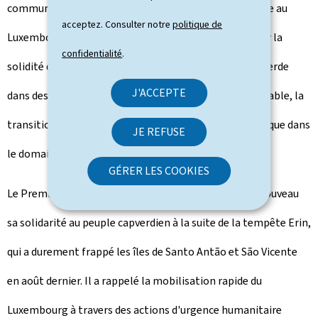
communauté capverdienne dynamique et bien intégrée au
acceptez. Consulter notre
politique de
Luxembourg. La rencontre a aussi permis de réaffirmer la
confidentialité
.
solidité du partenariat entre le Luxembourg et Cabo Verde
J'ACCEPTE
dans des domaines clés tels que le développement durable, la
transition énergétique, l'éducation et la culture, ainsi que dans
JE REFUSE
le domaine de la défense.
GÉRER LES COOKIES
Le Premier ministre Frieden a également exprimé à nouveau
sa solidarité au peuple capverdien à la suite de la tempête Erin,
qui a durement frappé les îles de Santo Antão et São Vicente
en août dernier. Il a rappelé la mobilisation rapide du
Luxembourg à travers des actions d'urgence humanitaire