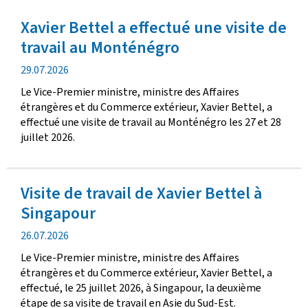
Xavier Bettel a effectué une visite de
travail au Monténégro
d
29.07.2026
a
Le Vice-Premier ministre, ministre des Affaires
t
étrangères et du Commerce extérieur, Xavier Bettel, a
e
effectué une visite de travail au Monténégro les 27 et 28
d
juillet 2026.
e
p
u
Visite de travail de Xavier Bettel à
b
l
Singapour
i
d
26.07.2026
c
a
a
Le Vice-Premier ministre, ministre des Affaires
t
t
étrangères et du Commerce extérieur, Xavier Bettel, a
e
i
effectué, le 25 juillet 2026, à Singapour, la deuxième
d
o
étape de sa visite de travail en Asie du Sud-Est.