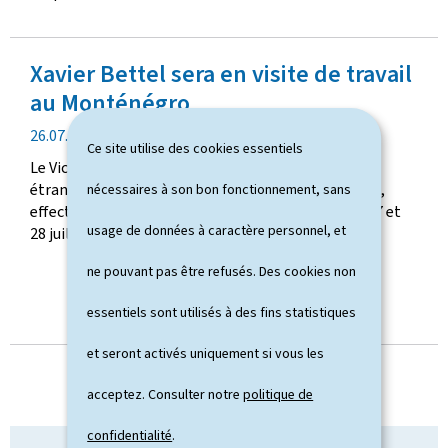
e
n
p
u
Xavier Bettel sera en visite de travail
b
l
au Monténégro
i
d
26.07.2026
c
Ce site utilise des cookies essentiels
a
a
Le Vice-Premier ministre, ministre des Affaires
t
t
étrangères et du Commerce extérieur, Xavier Bettel,
nécessaires à son bon fonctionnement, sans
e
i
effectuera une visite de travail au Monténégro, le 27 et
d
o
usage de données à caractère personnel, et
28 juillet 2026.
e
n
p
ne pouvant pas être refusés. Des cookies non
u
b
essentiels sont utilisés à des fins statistiques
l
TOUTES LES ACTUALITÉS
et seront activés uniquement si vous les
i
c
acceptez. Consulter notre
politique de
a
t
confidentialité
.
i