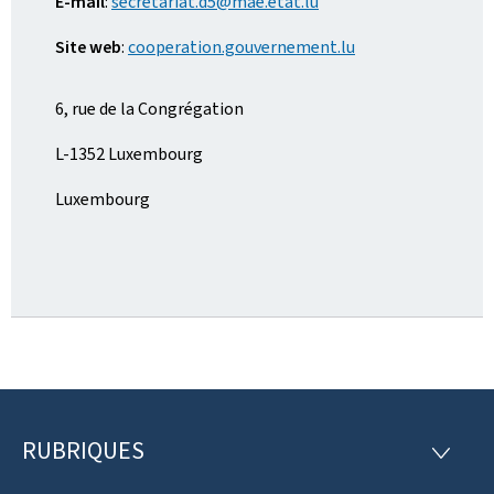
E-mail
:
secretariat.d5@mae.etat.lu
Site web
:
cooperation.gouvernement.lu
6, rue de la Congrégation
L-1352 Luxembourg
Luxembourg
RUBRIQUES
P
R
U