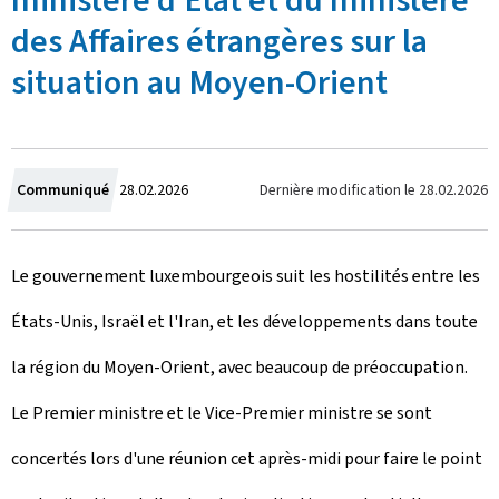
ministère d'État et du ministère
des Affaires étrangères sur la
situation au Moyen-Orient
C
Dernière modification le
28.02.2026
Communiqué
28.02.2026
r
Le gouvernement luxembourgeois suit les hostilités entre les
é
États-Unis, Israël et l'Iran, et les développements dans toute
e
la région du Moyen-Orient, avec beaucoup de préoccupation.
l
Le Premier ministre et le Vice-Premier ministre se sont
e
concertés lors d'une réunion cet après-midi pour faire le point