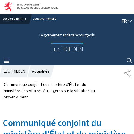
Aller au menu principal
Aller au contenu
gouvernement.lu
Le gouvernement
F
FR
R
A
Le gouvernement luxembourgeois
N
Ç
Luc FRIEDEN
A
I
S
MENU
PRINCIPAL
AFFICHER / MASQUER LA RECHERCHE
Luc FRIEDEN
Actualités
P
A
R
Communiqué conjoint du ministère d'État et du
T
ministère des Affaires étrangères sur la situation au
A
Moyen-Orient
G
E
Communiqué conjoint du