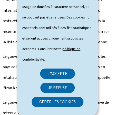
usage de données à caractère personnel, et
internationales en ce sens, ainsi que toutes les mesures
ne pouvant pas être refusés. Des cookies non
restrictives adoptées par l'Union Européenne, y compris la
essentiels sont utilisés à des fins statistiques
récente inscription du Corps des gardiens de la révolution sur
et seront activés uniquement si vous les
la liste des organisations terroristes de l'Union européenne.
acceptez. Consulter notre
politique de
Le gouvernement exprime également sa solidarité avec les
confidentialité
.
pays de la région qui font face à des attaques iraniennes en
J'ACCEPTE
rétaliation aux frappes israéliennes et américaines et appelle
JE REFUSE
l'Iran à cesser immédiatement ces frappes.
GÉRER LES COOKIES
Le gouvernement appelle toutes les parties à faire preuve de
retenue, à oeuvrer pour la désescalade, à protéger les