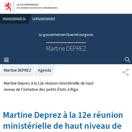
Aller au menu principal
Aller au contenu
gouvernement.lu
Le gouvernement
Le gouvernement luxembourgeois
Martine DEPREZ
MENU
PRINCIPAL
AFFICHER / MASQUER LA RECHERCHE
Martine DEPREZ
Agenda
P
A
R
Martine Deprez à la 12e réunion ministérielle de haut
T
niveau de l’initiative des petits États à Riga
A
G
E
Martine Deprez à la 12e réunion
ministérielle de haut niveau de