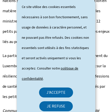
nations peuvent-elles être à l'avant-garde de l'innovation en
Ce site utilise des cookies essentiels
matière d'effectifs de santé?", cette rencontre réunira les
nécessaires à son bon fonctionnement, sans
ministres de la Santé et des délégués de haut niveau de 12
usage de données à caractère personnel, et
petits pays de la région européenne de l'OMS autour des enjeux
ne pouvant pas être refusés. Des cookies non
liés au personnel de santé.
essentiels sont utilisés à des fins statistiques
La participation de la ministre s'inscrit dans l'engagement du
et seront activés uniquement si vous les
Luxembourg à contribuer aux échanges internationaux sur la
acceptez. Consulter notre
politique de
résilience des systèmes de santé, l'attractivité des professions
confidentialité
.
de santé et les réponses communes aux défis rencontrés par
J'ACCEPTE
les petits pays.
JE REFUSE
Communiqué par le ministère de la Santé et de la Sécurité