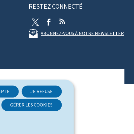
RESTEZ CONNECTÉ
X
F
R
a
S
ABONNEZ-VOUS À NOTRE NEWSLETTER
c
S
e
b
o
o
k
EPTE
JE REFUSE
GÉRER LES COOKIES