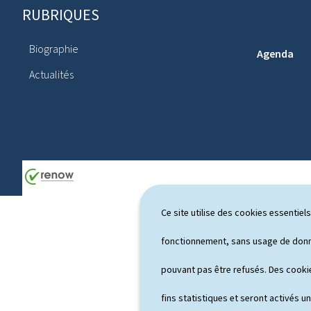
RUBRIQUES
P
i
Biographie
Agenda
e
Actualités
d
d
e
p
a
g
Ce site utilise des cookies essentie
e
fonctionnement, sans usage de donné
pouvant pas être refusés. Des cookie
fins statistiques et seront activés u