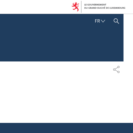
F
FR
AFFICHER / MASQUER LA RECHERCHE
R
A
N
Ç
A
I
S
P
A
R
T
A
G
E