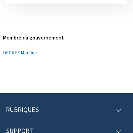
Membre du gouvernement
DEPREZ Martine
RUBRIQUES
P
R
U
i
B
R
SUPPORT
S