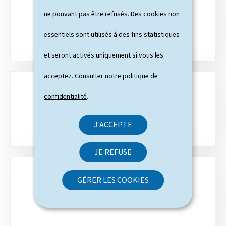
q
ne pouvant pas être refusés. Des cookies non
PLAN DU SITE
u
essentiels sont utilisés à des fins statistiques
e
et seront activés uniquement si vous les
s
acceptez. Consulter notre
politique de
confidentialité
.
RECHERCHE
J'ACCEPTE
JE REFUSE
GÉRER LES COOKIES
CONTACT