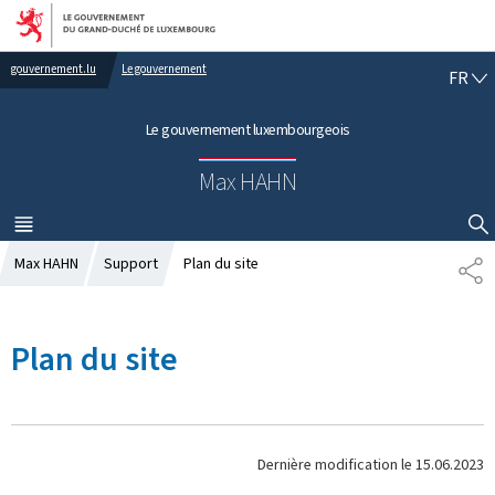
Aller au menu principal
Aller au contenu
gouvernement.lu
Le gouvernement
F
FR
R
A
Le gouvernement luxembourgeois
N
Ç
Max HAHN
A
I
S
MENU
PRINCIPAL
AFFICHER / MASQUER LA RECHERCHE
Max HAHN
Support
Plan du site
P
A
R
T
Plan du site
A
G
E
Dernière modification le
15.06.2023