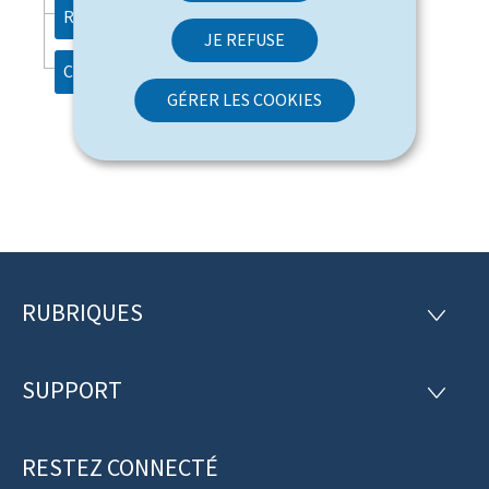
Recherche
JE REFUSE
Contact
GÉRER LES COOKIES
RUBRIQUES
P
R
U
i
B
R
SUPPORT
e
S
I
U
Q
d
P
U
P
RESTEZ CONNECTÉ
d
E
O