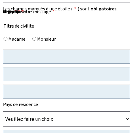
Les champs marqués d’une étoile (
*
) sont
obligatoires
.
Prénom
Nom
Organisation
E-mail
Téléphone
Objet de votre message
Message
*
*
*
*
*
Titre de civilité
Madame
Monsieur
Pays de résidence