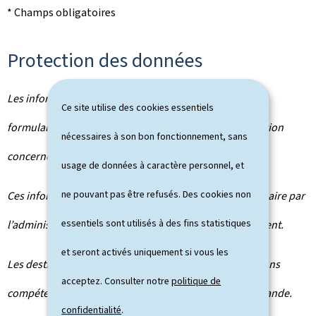
* Champs obligatoires
Protection des données
Les informations qui vous concernent recueillies sur ce
Ce site utilise des cookies essentiels
formulaire font l’objet d’un traitement par l’administration
nécessaires à son bon fonctionnement, sans
concernée afin de mener à bien votre demande.
usage de données à caractère personnel, et
ne pouvant pas être refusés. Des cookies non
Ces informations sont conservées pour la durée nécessaire par
essentiels sont utilisés à des fins statistiques
l’administration à la réalisation de la finalité du traitement.
et seront activés uniquement si vous les
Les destinataires de vos données sont les administrations
acceptez. Consulter notre
politique de
compétentes dans le cadre du traitement de votre demande.
confidentialité
.